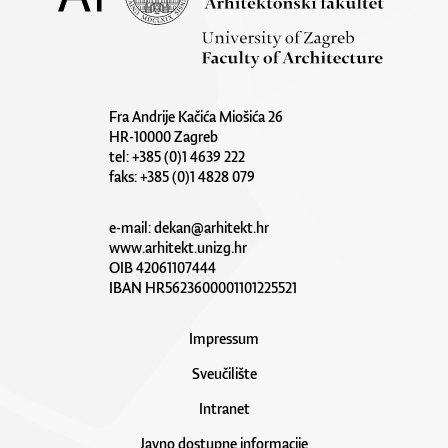
Fra Andrije Kačića Miošića 26
HR-10000 Zagreb
tel: +385 (0)1 4639 222
faks: +385 (0)1 4828 079
e-mail:
dekan@arhitekt.hr
www.arhitekt.unizg.hr
OIB 42061107444
IBAN HR5623600001101225521
Impressum
Sveučilište
Intranet
Javno dostupne informacije