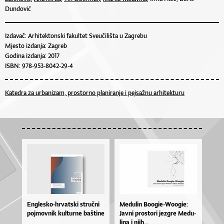
Dundović
Izdavač: Arhitektonski fakultet Sveučilišta u Zagrebu
Mjesto izdanja: Zagreb
Godina izdanja: 2017
ISBN: 978-953-8042-29-4
Katedra za urbanizam, prostorno planiranje i pejsažnu arhitekturu
En­gles­ko­-hrvat­ski stru­čni
Me­du­lin Bo­o­gi­e­-Wo­o­gi­e:
poj­mov­nik kul­tur­ne baš­ti­ne
Jav­ni pros­to­ri jez­gre Me­du­
li­na i njih...