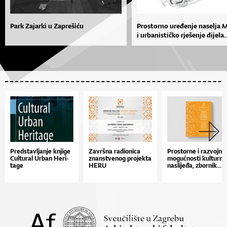
Park Zajarki u Zaprešiću
Prostorno uređenje naselja 
i urbanističko rješenje dijela..
Pred­stav­lja­nje kn­ji­ge
Zav­r­šna ra­di­o­ni­ca
Pros­tor­ne i ra­zvoj­ne
Cul­tu­ral Ur­ban He­ri­
znan­stve­nog pro­jek­ta
mo­gu­ćnos­ti kul­tur­n
ta­ge
HE­RU
na­sli­je­đa, zbor­nik...