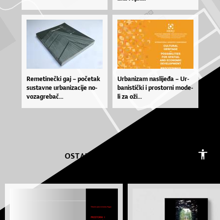
Re­me­ti­ne­čki gaj – po­če­tak
Ur­ba­ni­zam na­sli­je­đa – Ur­
sus­tav­ne ur­ba­ni­za­ci­je no­
ba­nis­ti­čki i pros­tor­ni mo­de­
vo­za­gre­bač...
li za oži...
OSTALI RADOVI AUTORA