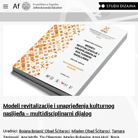
Modeli revitalizacije i unaprjeđenja kulturnog
naslijeđa – multidisciplinarni dijalog
Urednici:
Bojana Bojanić Obad Šćitaroci,
Mladen Obad Šćitaroci,
Tamara
Zaninović,
Ana Mrđa,
Tin Oberman,
Marko Rukavina,
Irma Huić, Boris