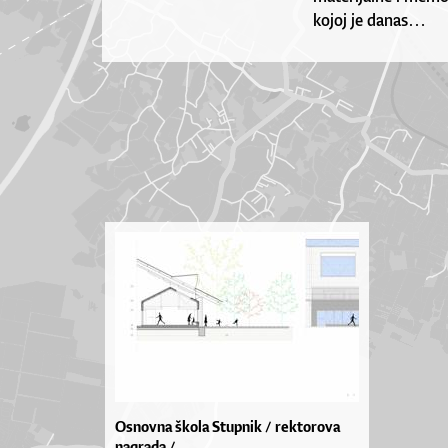
kojoj je danas…
Osnovna škola Stupnik / rektorova
nagrada /