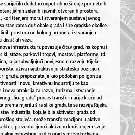
 se spriječilo dodatno nepotrebno širenje prometnih
otencijalnih zelenih i javnih otvorenih prostora
r. , korištenjem mora i stvaranjem sustava javnog
a stanicama duž obale grada i šire gradske okolice,
inih prostora od kolnog prometa i stvaranjem
iklističkih veza;
ova infrastruktura povezuje čitav grad, na kopnu i
ikl. staze, parkovi i trgovi, mostovi, platforme itd.;
ina, koja zahvaljujući povijesnom razvoju Rijeke
orišta, uživa najatraktivniju stratešku poziciju u
uri grada, prepoznata je kao podoban poligon za
ivnosti i novu, kreativnu industriju te kao
i nova atrakcija za razvoj turizma i stvaranje
vnog „lica grada“ proces transformacije kreće od
prema mjerilu šire slike grada te se razvija Rijeka
tav industrija, koja je bila aktivator grada od
prošlog stoljeća, može transformacijom u aktivni
i sektor, prezentacijom i aktivnim korištenjem svoje
ijalne ostavštine, uzdići grad s mrtve točke na