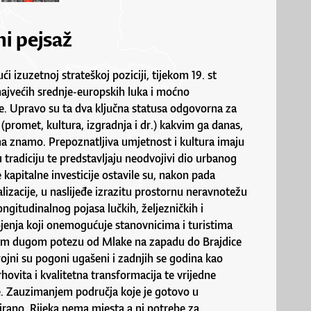
ni pejsaž
ući izuzetnoj strateškoj poziciji, tijekom 19. st
najvećih srednje-europskih luka i moćno
te. Upravo su ta dva ključna statusa odgovorna za
 (promet, kultura, izgradnja i dr.) kakvim ga danas,
a znamo. Prepoznatljiva umjetnost i kultura imaju
 tradiciju te predstavljaju neodvojivi dio urbanog
 kapitalne investicije ostavile su, nakon pada
alizacije, u naslijeđe izrazitu prostornu neravnotežu
longitudinalnog pojasa lučkih, željezničkih i
ojenja koji onemogućuje stanovnicima i turistima
tom dugom potezu od Mlake na zapadu do Brajdice
brojni su pogoni ugašeni i zadnjih se godina kao
hovita i kvalitetna transformacija te vrijedne
ne. Zauzimanjem područja koje je gotovo u
irano, Rijeka nema mjesta a ni potrebe za