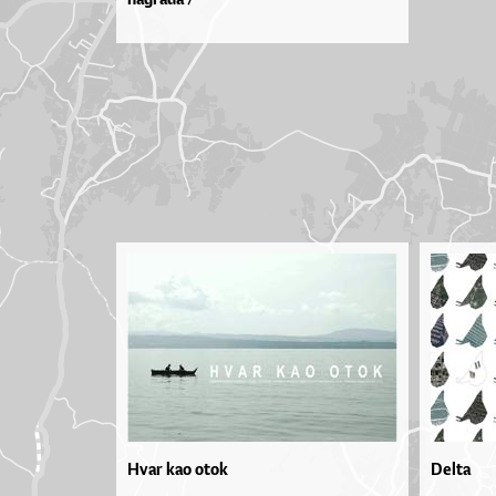
Hvar kao otok
Delta