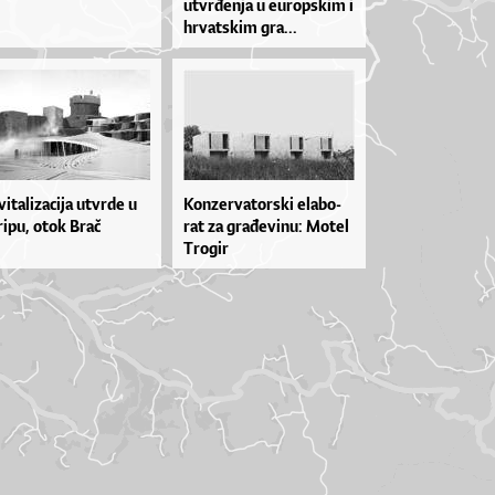
utvr­đen­ja u eu­rop­skim i
hr­vat­skim gra...
vi­ta­li­za­ci­ja utvr­de u
Kon­zer­va­tor­ski ela­bo­
i­pu, otok Brač
rat za gra­đe­vi­nu: Mo­tel
Tro­gir