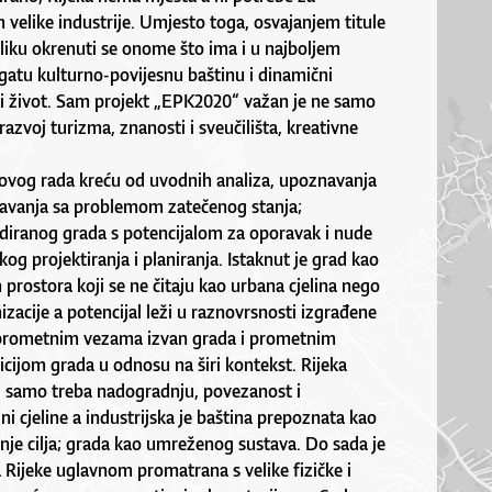
velike industrije. Umjesto toga, osvajanjem titule
liku okrenuti se onome što ima i u najboljem
ogatu kulturno-povijesnu baštinu i dinamični
i život. Sam projekt „EPK2020“ važan je ne samo
 razvoj turizma, znanosti i sveučilišta, kreativne
a ovog rada kreću od uvodnih analiza, upoznavanja
avanja sa problemom zatečenog stanja;
iranog grada s potencijalom za oporavak i nude
og projektiranja i planiranja. Istaknut je grad kao
prostora koji se ne čitaju kao urbana cjelina nego
izacije a potencijal leži u raznovrsnosti izgrađene
 prometnim vezama izvan grada i prometnim
ijom grada u odnosu na širi kontekst. Rijeka
, samo treba nadogradnju, povezanost i
ni cjeline a industrijska je baština prepoznata kao
nje cilja; grada kao umreženog sustava. Do sada je
a Rijeke uglavnom promatrana s velike fizičke i