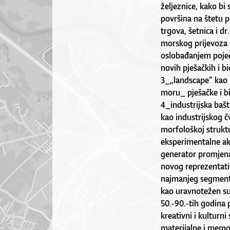
željeznice, kako bi
površina na štetu p
trgova, šetnica i d
morskog prijevoza s
oslobađanjem pojed
novih pješačkih i bic
3_„landscape“ kao n
moru_ pješačke i bic
4_industrijska bašt
kao industrijskog čv
morfološkoj strukt
eksperimentalne akt
generator promjena 
novog reprezentati
najmanjeg segmenta 
kao uravnotežen sus
50.-90.-tih godina 
kreativni i kulturn
materijalne i memor