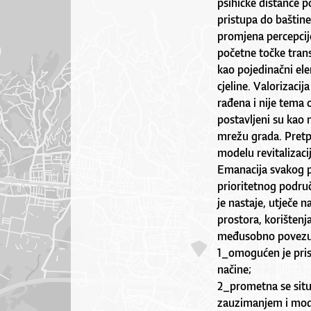
psihičke distance 
pristupa do baštine
promjena percepcij
početne točke tran
kao pojedinačni el
cjeline. Valorizacij
rađena i nije tema 
postavljeni su kao 
mrežu grada. Pretp
modelu revitalizacij
Emanacija svakog 
prioritetnog područj
je nastaje, utječe 
prostora, korištenja
međusobno povezuju
1_omogućen je prist
načine;
2_prometna se situ
zauzimanjem i mode