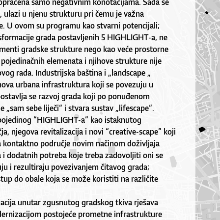
popraćena samo negativnim konotacijama. Sada se
, ulazi u njenu strukturu pri čemu je važna
e. U ovom su programu kao stvarni potencijali;
sformacije grada postavljenih 5 HIGHLIGHT-a, ne
ementi gradske strukture nego kao veće prostorne
a pojedinačnih elemenata i njihove strukture nije
ovog rada. Industrijska baština i „landscape „
nova urbana infrastruktura koji se povezuju u
ostavlja se razvoj grada koji po ponuđenom
e „sam sebe liječi“ i stvara sustav „lifescape“.
pojedinog “HIGHLIGHT-a” kao istaknutog
a, njegova revitalizacija i novi “creative-scape” koji
na kontaktno područje novim načinom doživljaja
 i dodatnih potreba koje treba zadovoljiti oni se
 i rezultiraju povezivanjem čitavog grada;
up do obale koja se može koristiti na različite
acija unutar zgusnutog gradskog tkiva rješava
rnizacijom postojeće prometne infrastrukture