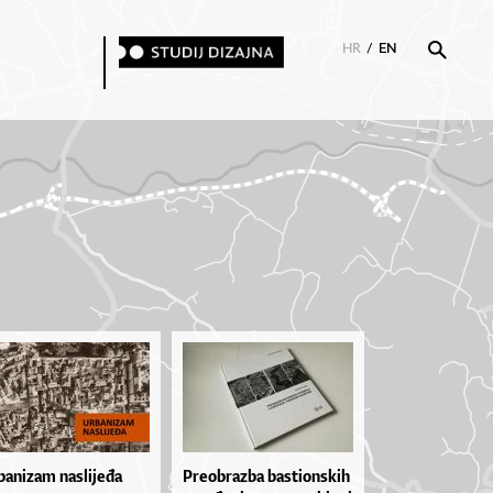
HR
/
EN
banizam naslijeđa
Pre­o­braz­ba bas­ti­on­skih