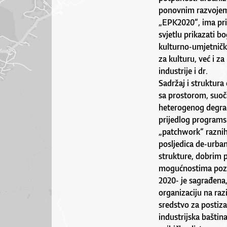
ponovnim razvojem 
„EPK2020“, ima pri
svjetlu prikazati b
kulturno-umjetničk
za kulturu, već i za
industrije i dr.
Sadržaj i struktur
sa prostorom, suoč
heterogenog degrad
prijedlog programsk
„patchwork“ raznih 
posljedica de-urban
strukture, dobrim
mogućnostima pozic
2020- je sagrađena
organizaciju na razi
sredstvo za postiza
industrijska baštin