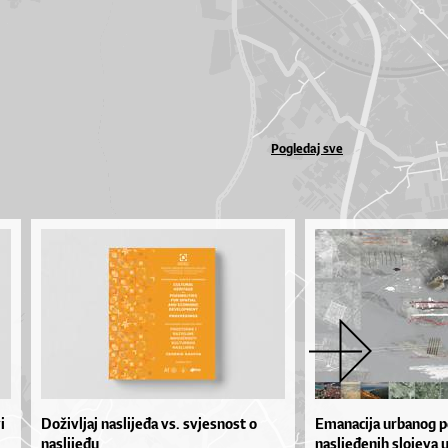
Pogledaj sve
i
Doživljaj naslijeđa vs. svjesnost o
Emanacija urbanog p
naslijeđu
nasljeđenih slojeva 