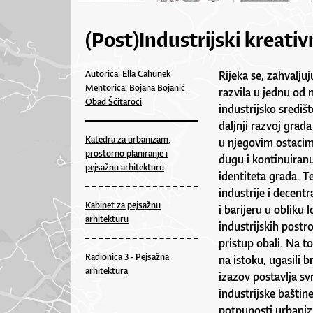
(Post)Industrijski kreativ
Autorica:
Ella Cahunek
Rijeka se, zahvaljuj
Mentorica:
Bojana Bojanić
razvila u jednu od 
Obad Šćitaroci
industrijsko središ
daljnji razvoj grada
Katedra za urbanizam,
u njegovim ostacim
prostorno planiranje i
dugu i kontinuiranu
pejsažnu arhitekturu
identiteta grada. Te
industrije i decentr
Kabinet za pejsažnu
i barijeru u obliku 
arhitekturu
industrijskih postr
pristup obali. Na 
Radionica 3 - Pejsažna
na istoku, ugasili 
arhitektura
izazov postavlja svr
industrijske bašti
potpunosti urbaniz