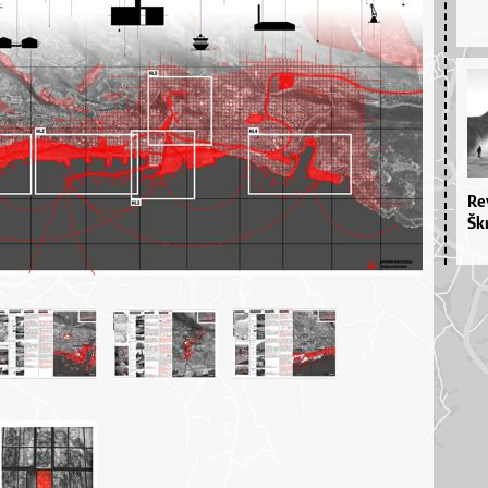
Re­
Škr