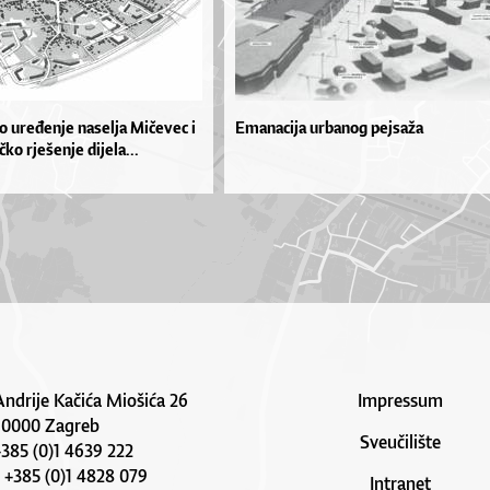
o uređenje naselja Mičevec i
Emanacija urbanog pejsaža
čko rješenje dijela...
Andrije Kačića Miošića 26
Impressum
10000 Zagreb
Sveučilište
 +385 (0)1 4639 222
: +385 (0)1 4828 079
Intranet