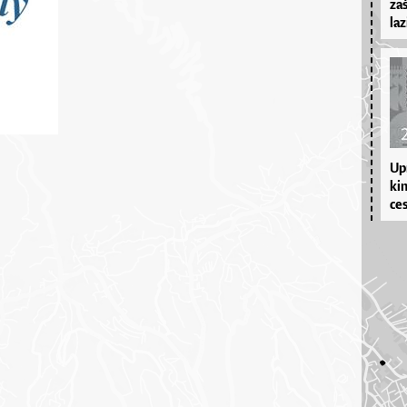
zaš
la­
Upr
kim
ces