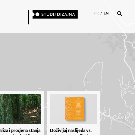
HR
/
EN
­li­za i pro­cje­na stan­ja
Do­živ­ljaj na­sli­je­đa vs.