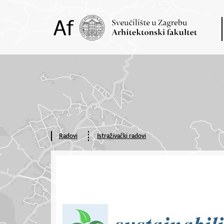
Radovi
Istraživački radovi