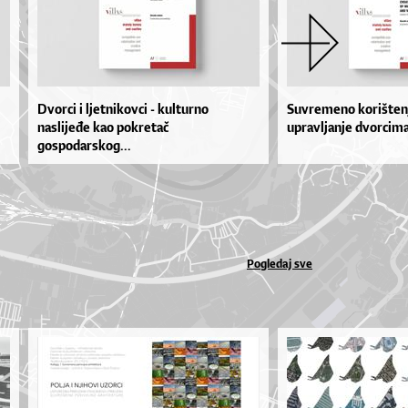
Dvorci i ljetnikovci - kulturno
Suvremeno korištenj
naslijeđe kao pokretač
upravljanje dvorcima
gospodarskog...
Pogledaj sve