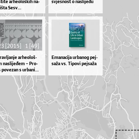
­ti­te ar­he­o­loš­kih na­
svjes­no­st o na­sli­je­đu
ziš­ta Se­sv...
av­lja­nje ar­he­o­loš­
Ema­na­ci­ja ur­ba­nog pej­
 na­sli­je­đem – Pro­
sa­ža vs. Ti­po­vi pej­sa­ža
 po­ve­zan s ur­ba­ni...