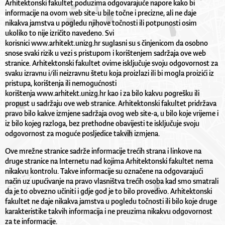
Arhitektonski fakultet poduzima odgovarajuće napore kako bi
informacije na ovom web site-u bile točne i precizne, ali ne daje
nikakva jamstva u pogledu njihove točnosti ili potpunosti osim
ukoliko to nije izričito navedeno. Svi
korisnici www.arhitekt.unizg.hr suglasni su s činjenicom da osobno
snose svaki rizik u vezi s pristupom i korištenjem sadržaja ove web
stranice. Arhitektonski fakultet ovime isključuje svoju odgovornost za
svaku izravnu i/ili neizravnu štetu koja proizlazi ili bi mogla proizići iz
pristupa, korištenja ili nemogućnosti
korištenja www.arhitekt.unizg.hr kao i za bilo kakvu pogrešku ili
propust u sadržaju ove web stranice. Arhitektonski fakultet pridržava
pravo bilo kakve izmjene sadržaja ovog web site-a, u bilo koje vrijeme i
iz bilo kojeg razloga, bez prethodne obavijesti te isključuje svoju
odgovornost za moguće posljedice takvih izmjena.
Ove mrežne stranice sadrže informacije trećih strana i linkove na
druge stranice na Internetu nad kojima Arhitektonski fakultet nema
nikakvu kontrolu. Takve informacije su označene na odgovarajući
način uz upućivanje na pravo vlasništva trećih osoba kad smo smatrali
da je to obvezno učiniti i gdje god je to bilo provedivo. Arhitektonski
fakultet ne daje nikakva jamstva u pogledu točnosti ili bilo koje druge
karakteristike takvih informacija i ne preuzima nikakvu odgovornost
za te informacije.