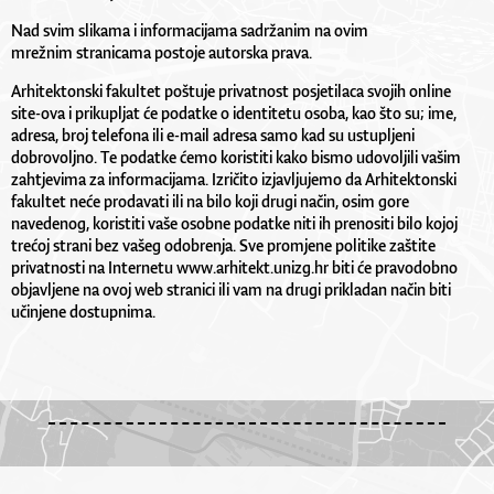
Nad svim slikama i informacijama sadržanim na ovim
mrežnim stranicama postoje autorska prava.
Arhitektonski fakultet poštuje privatnost posjetilaca svojih online
site-ova i prikupljat će podatke o identitetu osoba, kao što su; ime,
adresa, broj telefona ili e-mail adresa samo kad su ustupljeni
dobrovoljno. Te podatke ćemo koristiti kako bismo udovoljili vašim
zahtjevima za informacijama. Izričito izjavljujemo da Arhitektonski
fakultet neće prodavati ili na bilo koji drugi način, osim gore
navedenog, koristiti vaše osobne podatke niti ih prenositi bilo kojoj
trećoj strani bez vašeg odobrenja. Sve promjene politike zaštite
privatnosti na Internetu www.arhitekt.unizg.hr biti će pravodobno
objavljene na ovoj web stranici ili vam na drugi prikladan način biti
učinjene dostupnima.