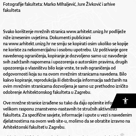
Fotografije fakulteta: Marko MIhaljević, Jure Živković i arhive
fakulteta
Svako korištenje mrežnih stranica www.arhitekt.unizg.hr podliježe
niže iznesenim uvjetima. Dokumenti publicirani
na www.arhitekt.unizg.hr ne smiju se kopirati osim ukoliko se kopije
ne koriste za nekomercijalnu i osobnu upotrebu. Uz poštivanje gore
navedenog ograničenja, kopiranje je dozvoljeno samo uz navođenje
svih zadržanih napomena i upozorenja o autorskim pravima, drugih
upozorenja o vlasništvu bilo koje vrste, te svih ograničenja od
odgovornosti koja su na ovom mrežnim stranicama navedena. Bilo
kakvo kopiranje, reprodukcija ili distribucija informacija sadržanih na
ovim mrežnim stranicama dozvoljena je samo uz prethodno izričito
odobrenje Arhitektonskog fakulteta u Zagrebu.
Ove mrežne stranice izrađene su tako da daju općenite informacije o
velikom rasponu znanstveno-nastavnih te stručnih aktivnosti
fakulteta. Za specifične savjete, informacije i upute u vezi s navedenim
djelatnostima na ovom web site-u, molimo da se obratite izravno na
Arhitektonski fakultet u Zagrebu.