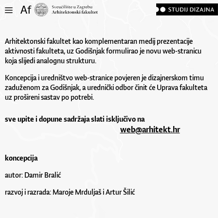
Arhitektonski fakultet kao komplementaran medij prezentacije
aktivnosti fakulteta, uz Godišnjak formulirao je novu web-stranicu
koja slijedi analognu strukturu.
Koncepcija i uredništvo web-stranice povjeren je dizajnerskom timu
zaduženom za Godišnjak, a urednički odbor činit će Uprava fakulteta
uz prošireni sastav po potrebi.
sve upite i dopune sadržaja slati isključivo na
web@arhitekt.hr
koncepcija
autor: Damir Bralić
razvoj i razrada: Maroje Mrduljaš i Artur Šilić