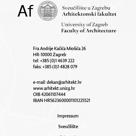
Fra Andrije Kačića Miošića 26
HR-10000 Zagreb
tel: +385 (0)1 4639 222
faks: +385 (0)1 4828 079
e-mail:
dekan@arhitekt.hr
www.arhitekt.unizg.hr
OIB 42061107444
IBAN HR5623600001101225521
Impressum
Sveučilište