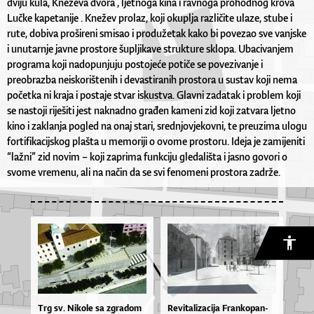
dviju kula, Kneževa dvora , ljetnoga kina i ravnoga prohodnog krova
Lučke kapetanije . Knežev prolaz, koji okuplja različite ulaze, stube i
rute, dobiva prošireni smisao i produžetak kako bi povezao sve vanjske
i unutarnje javne prostore šupljikave strukture sklopa. Ubacivanjem
programa koji nadopunjuju postojeće potiče se povezivanje i
preobrazba neiskorištenih i devastiranih prostora u sustav koji nema
početka ni kraja i postaje stvar iskustva. Glavni zadatak i problem koji
se nastoji riješiti jest naknadno građen kameni zid koji zatvara ljetno
kino i zaklanja pogled na onaj stari, srednjovjekovni, te preuzima ulogu
fortifikacijskog plašta u memoriji o ovome prostoru. Ideja je zamijeniti
“lažni” zid novim – koji zaprima funkciju gledališta i jasno govori o
svome vremenu, ali na način da se svi fenomeni prostora zadrže.
Trg sv. Ni­ko­le sa zgra­dom
Re­vi­ta­li­za­ci­ja Fran­ko­pan­