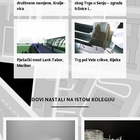
druš­tve­ne na­mje­ne, Kra­lje­
skog Tr­ga u Sen­ju – zgra­da
vi­ca
tr­žni­ce i...
Pješački most Lent-Tabor,
Trg pul Vele crikve, Rijeka
Maribor
RADOVI NASTALI NA ISTOM KOLEGIJU