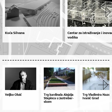
Kuća Silvana
Centar za istraživanje i inova
vodika
Veljko Oluić
Trg kar­di­na­la Aloj­zi­ja
Trg Vladimira Nazor
Ste­pin­ca u Jas­tre­bar­
Ivanić Grad
skom