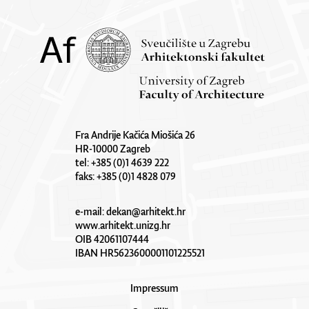
Fra Andrije Kačića Miošića 26
HR-10000 Zagreb
tel: +385 (0)1 4639 222
faks: +385 (0)1 4828 079
e-mail:
dekan@arhitekt.hr
www.arhitekt.unizg.hr
OIB 42061107444
IBAN HR5623600001101225521
Impressum