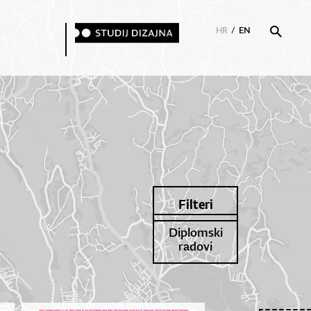
HR
/
EN
Filteri
Diplomski
radovi