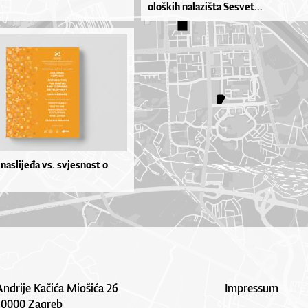
o­loš­kih na­la­ziš­ta Se­sve­t...
 naslijeđa vs. svjesnost o
Andrije Kačića Miošića 26
Impressum
10000 Zagreb