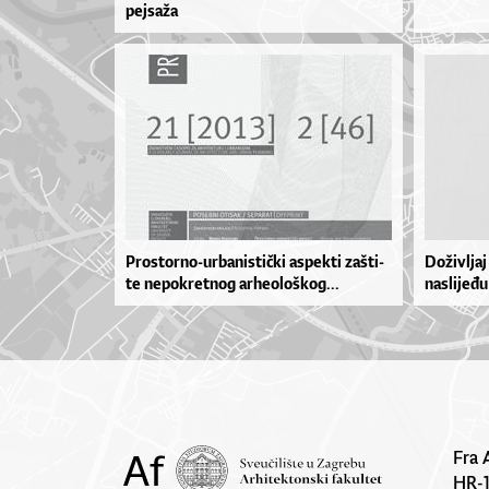
pejsaža
Pros­tor­no­-ur­ba­nis­ti­čki as­pek­ti zaš­ti­
Doživljaj
te ne­po­kret­nog ar­he­o­loš­ko­g...
naslijeđu
Fra 
HR-