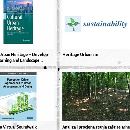
 Ur­ban He­ri­ta­ge – De­ve­lop­
Heritage Urbanism
ar­ni­ng and Lan­dsca­pe­...
a Virtual Soundwalk
Ana­li­za i pro­cje­na stan­ja zaš­ti­te ar­he