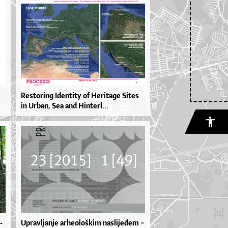
Res­to­ri­ng Iden­ti­ty of He­ri­ta­ge Si­tes
in Ur­ban, Sea and Hin­ter­l...
­
Uprav­lja­nje ar­he­o­loš­kim na­sli­je­đem –