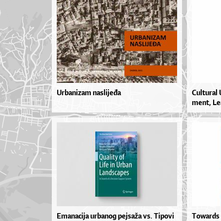
Urbanizam naslijeđa
Cul­tu­ral
me­nt, Le­
Emanacija urbanog pejsaža vs. Tipovi
Towards 