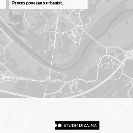
Pro­ces po­ve­zan s ur­ba­nis­t...