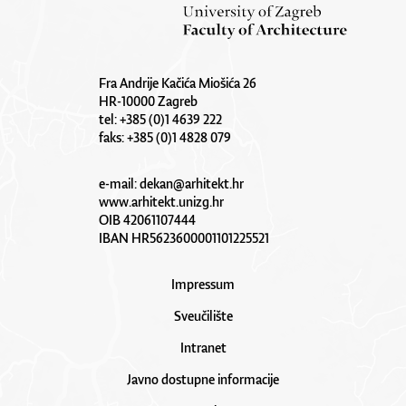
Fra Andrije Kačića Miošića 26
HR-10000 Zagreb
tel: +385 (0)1 4639 222
faks: +385 (0)1 4828 079
e-mail:
dekan@arhitekt.hr
www.arhitekt.unizg.hr
OIB 42061107444
IBAN HR5623600001101225521
Impressum
Sveučilište
Intranet
Javno dostupne informacije