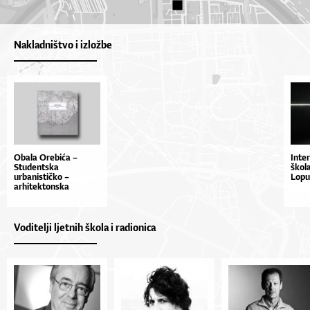
Nakladništvo i izložbe
Obala Orebića –
Inte
Studentska
škol
urbanističko –
Lopu
arhitektonska
radionica 2012.
Voditelji ljetnih škola i radionica