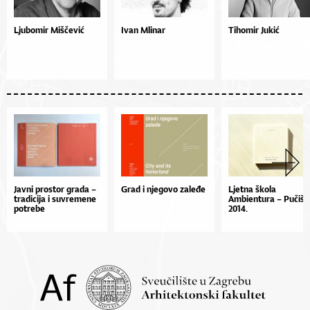
Ljubomir Miščević
Ivan Mlinar
Tihomir Jukić
Jav­ni pros­tor gra­da –
Grad i njegovo zaleđe
Ljetna škola
tra­di­ci­ja i suv­re­me­ne
Ambientura – Pučišć
po­tre­be
2014.