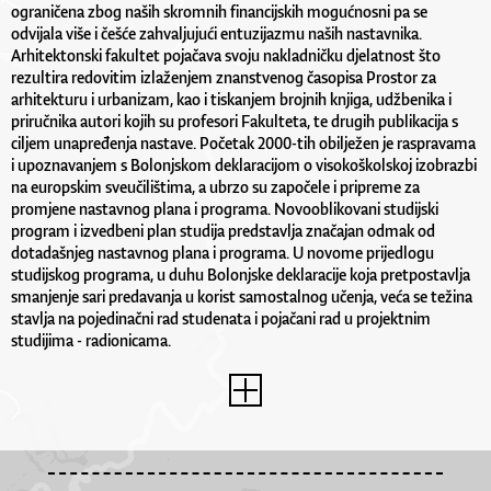
ograničena zbog naših skromnih financijskih mogućnosni pa se
odvijala više i češće zahvaljujući entuzijazmu naših nastavnika.
Arhitektonski fakultet pojačava svoju nakladničku djelatnost što
rezultira redovitim izlaženjem znanstvenog časopisa Prostor za
arhitekturu i urbanizam, kao i tiskanjem brojnih knjiga, udžbenika i
priručnika autori kojih su profesori Fakulteta, te drugih publikacija s
ciljem unapređenja nastave. Početak 2000-tih obilježen je raspravama
i upoznavanjem s Bolonjskom deklaracijom o visokoškolskoj izobrazbi
na europskim sveučilištima, a ubrzo su započele i pripreme za
promjene nastavnog plana i programa. Novooblikovani studijski
program i izvedbeni plan studija predstavlja značajan odmak od
dotadašnjeg nastavnog plana i programa. U novome prijedlogu
studijskog programa, u duhu Bolonjske deklaracije koja pretpostavlja
smanjenje sari predavanja u korist samostalnog učenja, veća se težina
stavlja na pojedinačni rad studenata i pojačani rad u projektnim
studijima - radionicama.