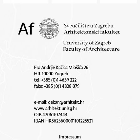
Fra Andrije Kačića Miošića 26
HR-10000 Zagreb
tel: +385 (0)1 4639 222
faks: +385 (0)1 4828 079
e-mail:
dekan@arhitekt.hr
www.arhitekt.unizg.hr
OIB 42061107444
IBAN HR5623600001101225521
Impressum