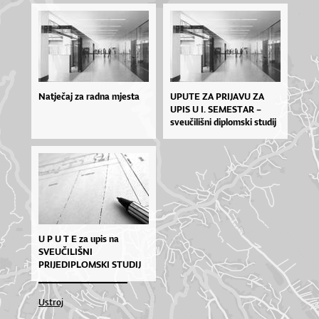
Natječaj za radna mjesta
UPUTE ZA PRIJAVU ZA
UPIS U I. SEMESTAR –
sveučilišni diplomski studij
Arhitektura i urbanizam – –
ak. god. 2026./2027.
U P U T E za upis na
SVEUČILIŠNI
PRIJEDIPLOMSKI STUDIJ
ARHITEKTURA I
URBANIZAM u I. semestar
Ustroj
– ak. god. 2026./2027.