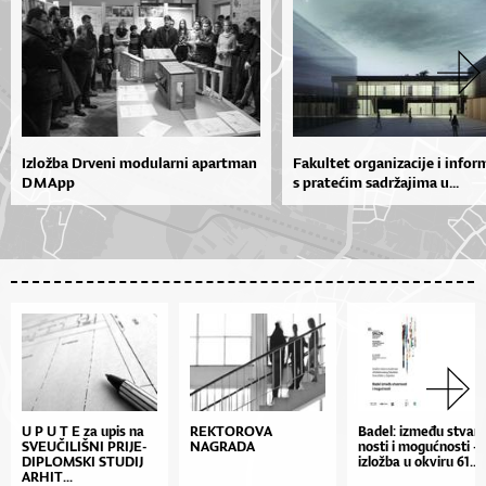
Izložba Drveni modularni apartman
Fakultet organizacije i infor
D M App
s pratećim sadržajima u...
U P U T E za upis na
REKTOROVA
Ba­de­l: iz­me­đu stvar­
SVE­U­ČI­LIŠ­NI PRI­JE­
NAGRADA
nos­ti i mo­gu­ćnos­ti –
DI­PLOM­SKI STU­DIJ
izlož­ba u okvi­ru 61....
AR­HIT...