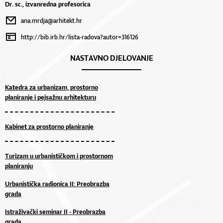
Dr. sc., izvanredna profesorica
ana.mrdja@arhitekt.hr
http://bib.irb.hr/lista-radova?autor=316126
NASTAVNO DJELOVANJE
Katedra za urbanizam, prostorno
planiranje i pejsažnu arhitekturu
Kabinet za prostorno planiranje
Turizam u urbanističkom i prostornom
planiranju
Urbanistička radionica II: Preobrazba
grada
Istraživački seminar II - Preobrazba
grada