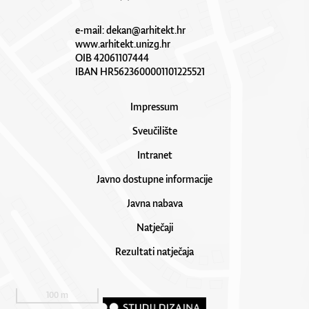
e-mail:
dekan@arhitekt.hr
www.arhitekt.unizg.hr
OIB 42061107444
IBAN HR5623600001101225521
Impressum
Sveučilište
Intranet
Javno dostupne informacije
Javna nabava
Natječaji
Rezultati natječaja
100 m