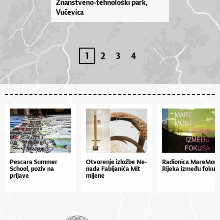
Znanstveno-tehnološki park,
Vučevica
1
2
3
4
Pescara Summer
Otvo­re­nje izlož­be Ne­
Ra­di­o­ni­ca Ma­re­Mon­t
School, poziv na
na­da Fa­bi­ja­ni­ća Mit
Ri­je­ka iz­me­đu fo­ku­s
prijave
mi­je­ne