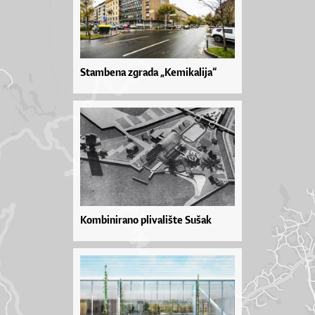
Stambena zgrada „Kemikalija“
Kombinirano plivalište Sušak