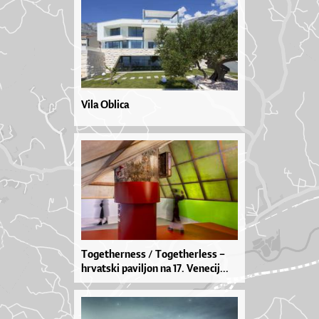
Vila Oblica
To­get­her­ne­ss / To­get­her­le­ss –
hr­vat­ski pa­vil­jon na 17. Ve­ne­ci­j...