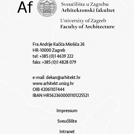
Fra Andrije Kačića Miošića 26
HR-10000 Zagreb
tel: +385 (0)1 4639 222
faks: +385 (0)1 4828 079
e-mail:
dekan@arhitekt.hr
www.arhitekt.unizg.hr
OIB 42061107444
IBAN HR5623600001101225521
Impressum
Sveučilište
Intranet