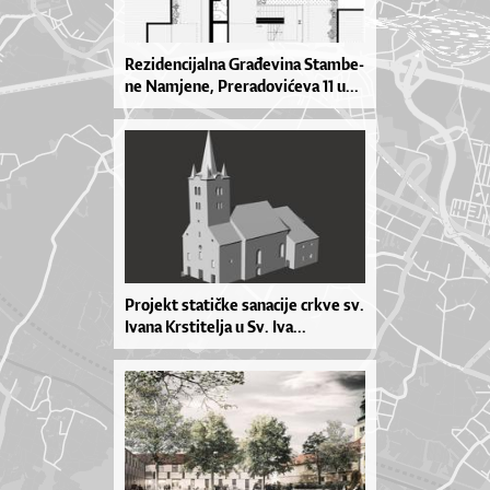
Re­zi­den­ci­jal­na Gra­đe­vi­na Stam­be­
ne Na­mje­ne, Pre­ra­do­vi­će­va 11 u...
Pro­je­kt sta­ti­čke sa­na­ci­je cr­kve sv.
Iva­na Kr­sti­tel­ja u Sv. Iva­...