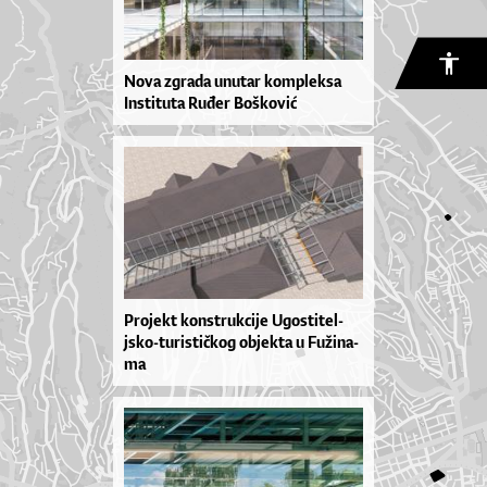
Nova zgrada unutar kompleksa
Instituta Ruđer Bošković
Pro­je­kt kon­str­uk­ci­je Ugos­ti­tel­
jsko­-tu­ris­ti­čkog objek­ta u Fu­ži­na­
ma