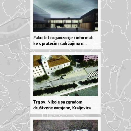
Fa­kul­tet or­ga­ni­za­ci­je i in­for­ma­ti­
ke s pra­te­ćim sa­dr­ža­ji­ma u...
Trg sv. Nikole sa zgradom
društvene namjene, Kraljevica