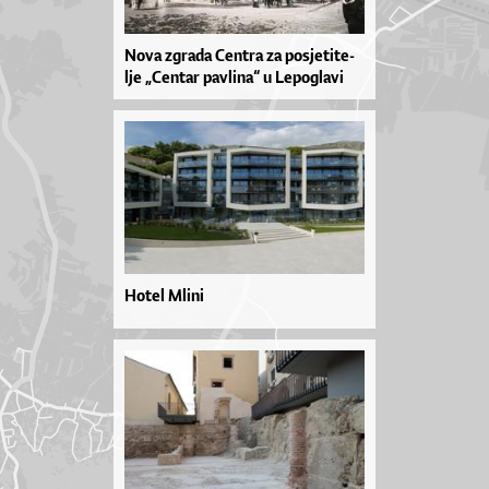
No­va zgra­da Cen­tra za po­sje­ti­te­
lje „Cen­tar pav­li­na“ u Le­po­gla­vi
Hotel Mlini