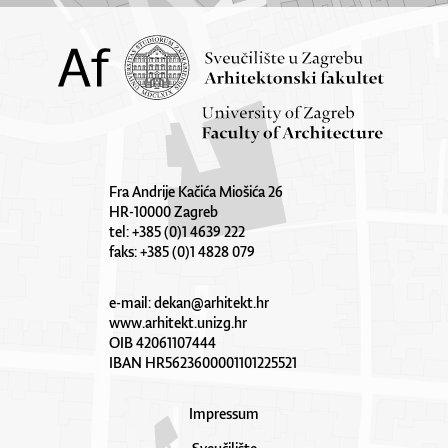
Fra Andrije Kačića Miošića 26
HR-10000 Zagreb
tel: +385 (0)1 4639 222
faks: +385 (0)1 4828 079
e-mail:
dekan@arhitekt.hr
www.arhitekt.unizg.hr
OIB 42061107444
IBAN HR5623600001101225521
Impressum