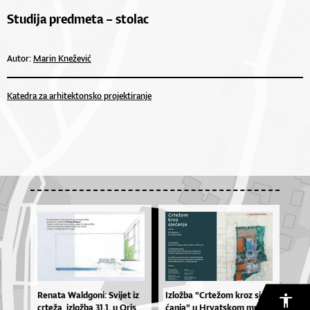
Studija predmeta – stolac
Autor:
Marin Knežević
Katedra za arhitektonsko projektiranje
Re­na­ta Wal­dgo­ni: Svi­jet iz
Izlož­ba "Crte­žom kroz sje­
cr­te­ža, izlož­ba 31.1. u Oris
ćan­ja" u Hr­vat­skom mu­ze­