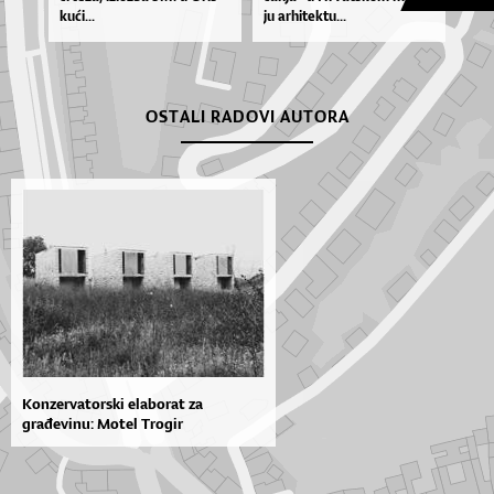
ku­ći...
ju ar­hi­tek­tu...
OSTALI RADOVI AUTORA
Konzervatorski elaborat za
građevinu: Motel Trogir