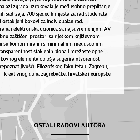
 nalazi zgrada uzrokovala je međusobno preplitanje
ih sadržaja: 700 sjedećih mjesta za rad studenata i
i ostakljeni boxovi za individualan rad,
rana i elektronska učionica sa najsuvremenijom AV
bno zaštićeni prostori sa rijetkom književnom
aji su komprimirani i s minimalnim međusobnim
ansparentnost staklenih ploha i mrežaste opne
ikovnog elementa oplošja sugerira otvorenost
repoznatljivošću Filozofskog fakulteta u Zagrebu,
 i kreativnog duha zagrebačke, hrvatske i europske
.
OSTALI RADOVI AUTORA