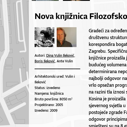
Nova knjižnica Filozofsk
Gradeći za određen
društvenu strukturu,
korespondira bogat
Zagrebu. Specifičn
Autori:
Dina Vulin Ileković,
knjižnice proizašla
Boris Ileković,
Ante Vulin
budućeg volumena p
determinirana nepos
Arhitektonski ured: Vulin i
najbolji odgovor na
Ileković
vrlo opsežan progr
Status: izvedeno
na razini tla iznos
Namjena: knjižnica
Kosina je proizašla
Bruto površina: 8050 m²
Projektirano: 2005
sjevernog svjetla u
Izvedeno: 2009
postojeće zgrade F
odgovor principima 
smješteni su na 8 