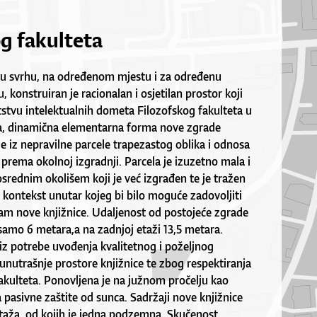
og fakulteta
u svrhu, na određenom mjestu i za određenu
 konstruiran je racionalan i osjetilan prostor koji
stvu intelektualnih dometa Filozofskog fakulteta u
a, dinamična elementarna forma nove zgrade
 je iz nepravilne parcele trapezastog oblika i odnosa
rema okolnoj izgradnji. Parcela je izuzetno mala i
rednim okolišem koji je već izgrađen te je tražen
 kontekst unutar kojeg bi bilo moguće zadovoljiti
am nove knjižnice. Udaljenost od postojeće zgrade
i samo 6 metara,a na zadnjoj etaži 13,5 metara.
 iz potrebe uvođenja kvalitetnog i poželjnog
 unutrašnje prostore knjižnice te zbog respektiranja
akulteta. Ponovljena je na južnom pročelju kao
pasivne zaštite od sunca. Sadržaji nove knjižnice
etaža, od kojih je jedna podzemna. Skučenost