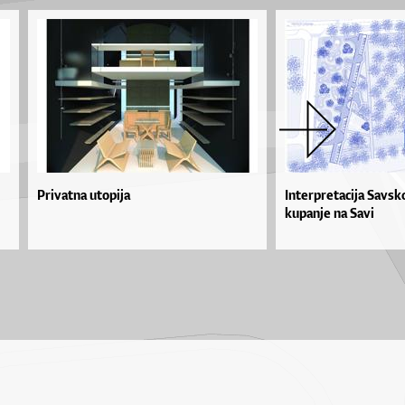
Privatna utopija
Interpretacija Savsk
kupanje na Savi