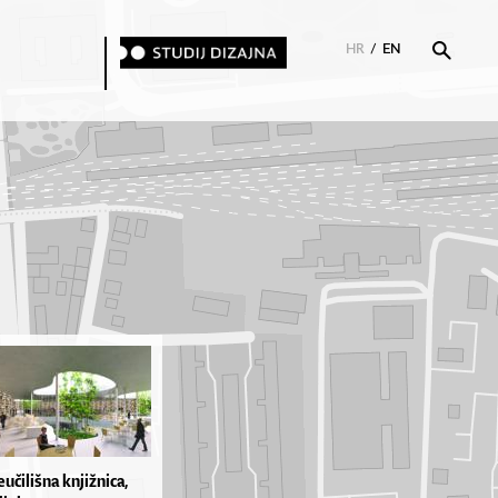
HR
/
EN
učilišna knjižnica,