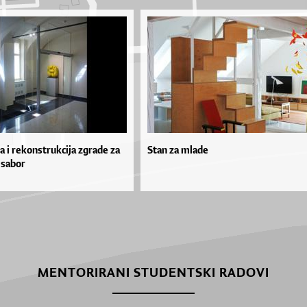
a i rekonstrukcija zgrade za
Stan za mlade
 sabor
MENTORIRANI STUDENTSKI RADOVI