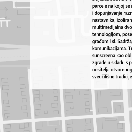
parcele na kojoj se
i dopunjavanje razn
nastavnika, izoliran
multimedijalna dvo
tehnologijom, pose
građom i sl. Sadrž
komunikacijama. Tr
sunscreena kao obl
zgrade u skladu s p
nositelja otvorenog
sveučilišne tradicije