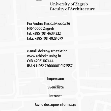
Fra Andrije Kačića Miošića 26
HR-10000 Zagreb
tel: +385 (0)1 4639 222
faks: +385 (0)1 4828 079
e-mail:
dekan@arhitekt.hr
www.arhitekt.unizg.hr
OIB 42061107444
IBAN HR5623600001101225521
Impressum
Sveučilište
Intranet
Javno dostupne informacije