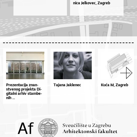
ni­ca Jel­ko­vec, Za­greb
Pre­zen­ta­ci­ja znan­
Tajana Jaklenec
Kuća M, Zagreb
stve­nog pro­jek­ta Di­
gi­tal­ni ar­hiv stam­be­
nih ...