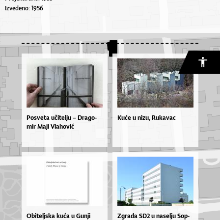
Izvedeno: 1956
Po­sve­ta uči­tel­ju – Dra­go­
Kuće u nizu, Rukavac
mir Ma­ji Vla­ho­vić
Obiteljska kuća u Gunji
Zgra­da SD2 u na­sel­ju Sop­