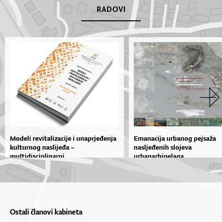
RADOVI
Modeli revitalizacije i unaprjeđenja
Emanacija urbanog pejsaža
kulturnog naslijeđa –
nasljeđenih slojeva
multidisciplinarni...
urbanarhipelaga
Ostali članovi kabineta