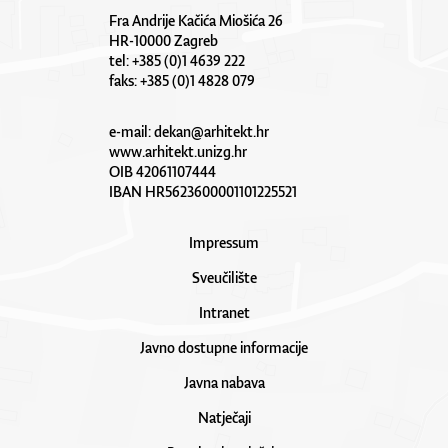
Fra Andrije Kačića Miošića 26
HR-10000 Zagreb
tel: +385 (0)1 4639 222
faks: +385 (0)1 4828 079
e-mail:
dekan@arhitekt.hr
www.arhitekt.unizg.hr
OIB 42061107444
IBAN HR5623600001101225521
Impressum
Sveučilište
Intranet
Javno dostupne informacije
Javna nabava
Natječaji