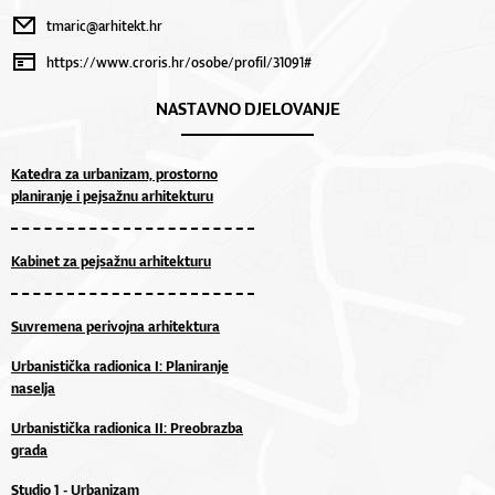
tmaric@arhitekt.hr
https://www.croris.hr/osobe/profil/31091#
NASTAVNO DJELOVANJE
Katedra za urbanizam, prostorno
planiranje i pejsažnu arhitekturu
Kabinet za pejsažnu arhitekturu
Suvremena perivojna arhitektura
Urbanistička radionica I: Planiranje
naselja
Urbanistička radionica II: Preobrazba
grada
Studio 1 - Urbanizam