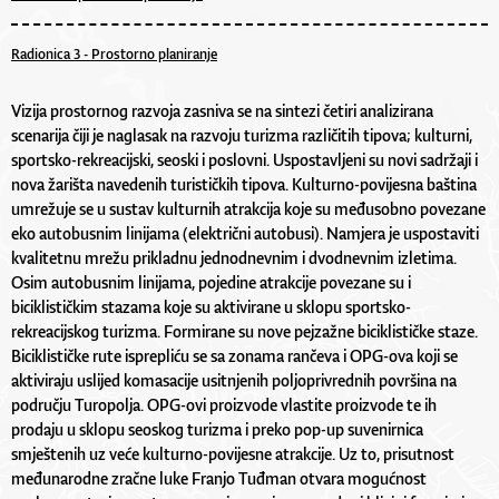
Radionica 3 - Prostorno planiranje
Vizija prostornog razvoja zasniva se na sintezi četiri analizirana
scenarija čiji je naglasak na razvoju turizma različitih tipova; kulturni,
sportsko-rekreacijski, seoski i poslovni. Uspostavljeni su novi sadržaji i
nova žarišta navedenih turističkih tipova. Kulturno-povijesna baština
umrežuje se u sustav kulturnih atrakcija koje su međusobno povezane
eko autobusnim linijama (električni autobusi). Namjera je uspostaviti
kvalitetnu mrežu prikladnu jednodnevnim i dvodnevnim izletima.
Osim autobusnim linijama, pojedine atrakcije povezane su i
biciklističkim stazama koje su aktivirane u sklopu sportsko-
rekreacijskog turizma. Formirane su nove pejzažne biciklističke staze.
Biciklističke rute isprepliću se sa zonama rančeva i OPG-ova koji se
aktiviraju uslijed komasacije usitnjenih poljoprivrednih površina na
području Turopolja. OPG-ovi proizvode vlastite proizvode te ih
prodaju u sklopu seoskog turizma i preko pop-up suvenirnica
smještenih uz veće kulturno-povijesne atrakcije. Uz to, prisutnost
međunarodne zračne luke Franjo Tuđman otvara mogućnost