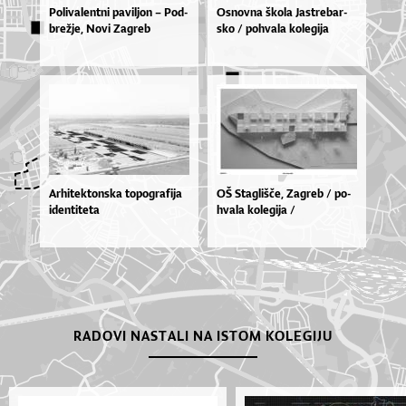
Po­li­va­len­tni pa­vil­jon – Pod­
Os­nov­na ško­la Jas­tre­bar­
bre­žje, No­vi Za­greb
sko / po­hva­la ko­le­gi­ja
Arhitektonska topografija
OŠ Sta­gliš­če, Za­greb / po­
identiteta
hva­la ko­le­gi­ja /
RADOVI NASTALI NA ISTOM KOLEGIJU