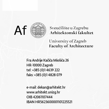
Fra Andrije Kačića Miošića 26
HR-10000 Zagreb
tel: +385 (0)1 4639 222
faks: +385 (0)1 4828 079
e-mail:
dekan@arhitekt.hr
www.arhitekt.unizg.hr
OIB 42061107444
IBAN HR5623600001101225521