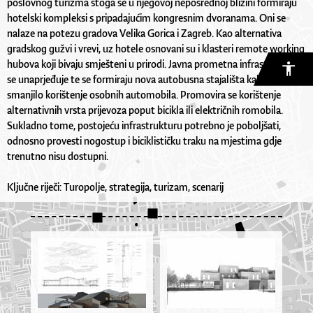
poslovnog turizma stoga se u njegovoj neposrednoj blizini formiraju
hotelski kompleksi s pripadajućim kongresnim dvoranama. Oni se
nalaze na potezu gradova Velika Gorica i Zagreb. Kao alternativa
gradskog gužvi i vrevi, uz hotele osnovani su i klasteri remote working
hubova koji bivaju smješteni u prirodi. Javna prometna infrastruktura
se unaprjeđuje te se formiraju nova autobusna stajališta kako bi se
smanjilo korištenje osobnih automobila. Promovira se korištenje
alternativnih vrsta prijevoza poput bicikla ili električnih romobila.
Sukladno tome, postojeću infrastrukturu potrebno je poboljšati,
odnosno provesti nogostup i biciklističku traku na mjestima gdje
trenutno nisu dostupni.
Ključne riječi: Turopolje, strategija, turizam, scenarij