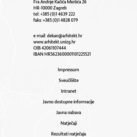
Fra Andrije Kačića Miošića 26
HR-10000 Zagreb
tel: +385 (0)1 4639 222
faks: +385 (0)1 4828 079
e-mail:
dekan@arhitekt.hr
www.arhitekt.unizg.hr
OIB 42061107444
IBAN HR5623600001101225521
Impressum
Sveučilište
Intranet
Javno dostupne informacije
Javna nabava
Natječaji
Rezultati natječaja