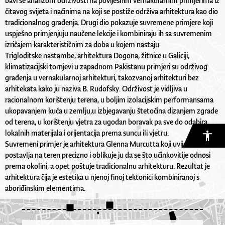
bavi se analizom održivosti na povijesnim vernakularnim primjerima iz
čitavog svijeta i načinima na koji se postiže održiva arhitektura kao dio
tradicionalnog građenja. Drugi dio pokazuje suvremene primjere koji
uspješno primjenjuju naučene lekcije i kombiniraju ih sa suvremenim
izričajem karakterističnim za doba u kojem nastaju.
Trigloditske nastambe, arhitektura Dogona, žitnice u Galiciji,
klimatizacijski tornjevi u zapadnom Pakistanu primjeri su održivog
građenja u vernakularnoj arhitekturi, takozvanoj arhitekturi bez
arhitekata kako ju naziva B. Rudofsky. Održivost je vidljiva u
racionalnom korištenju terena, u boljim izolacijskim performansama
ukopavanjem kuća u zemlju,u izbjegavanju štetočina dizanjem zgrade
od terena, u korištenju vjetra za ugodan boravak pa sve do odabira
lokalnih materijala i orijentacija prema suncu ili vjetru.
Suvremeni primjer je arhitektura Glenna Murcutta koji uvijek kuću
postavlja na teren precizno i oblikuje ju da se što učinkovitije odnosi
prema okolini, a opet poštuje tradicionalnu arhitekturu. Rezultat je
arhitektura čija je estetika u njenoj finoj tektonici kombiniranoj s
aboriđinskim elementima.