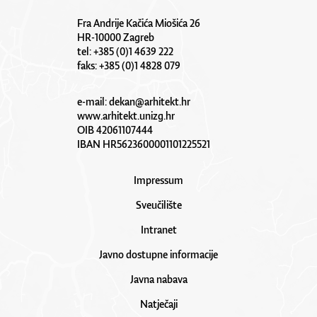
Fra Andrije Kačića Miošića 26
HR-10000 Zagreb
tel: +385 (0)1 4639 222
faks: +385 (0)1 4828 079
e-mail:
dekan@arhitekt.hr
www.arhitekt.unizg.hr
OIB 42061107444
IBAN HR5623600001101225521
Impressum
Sveučilište
Intranet
Javno dostupne informacije
Javna nabava
Natječaji