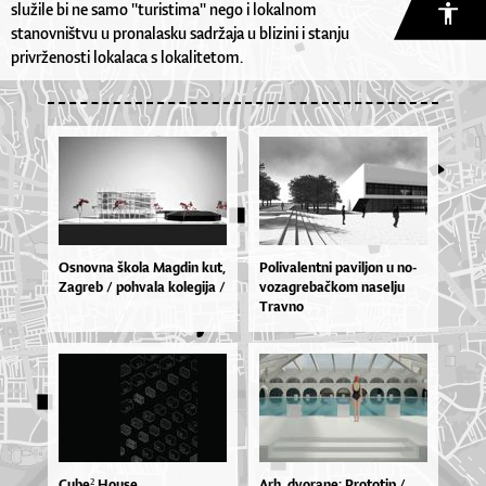
služile bi ne samo ''turistima'' nego i lokalnom
stanovništvu u pronalasku sadržaja u blizini i stanju
privrženosti lokalaca s lokalitetom.
Os­nov­na ško­la Mag­din kut,
Po­li­va­len­tni pa­vil­jon u no­
Za­greb / po­hva­la ko­le­gi­ja /
vo­za­gre­ba­čkom na­sel­ju
Trav­no
Cube² House
Ar­h. dvo­ra­ne: Pro­to­tip /