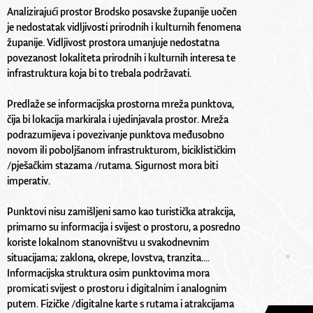
Analizirajući prostor Brodsko posavske županije uočen
je nedostatak vidljivosti prirodnih i kulturnih fenomena
županije. Vidljivost prostora umanjuje nedostatna
povezanost lokaliteta prirodnih i kulturnih interesa te
infrastruktura koja bi to trebala podržavati.
Predlaže se informacijska prostorna mreža punktova,
čija bi lokacija markirala i ujedinjavala prostor. Mreža
podrazumijeva i povezivanje punktova međusobno
novom ili poboljšanom infrastrukturom, biciklističkim
/pješačkim stazama /rutama. Sigurnost mora biti
imperativ.
Punktovi nisu zamišljeni samo kao turistička atrakcija,
primarno su informacija i svijest o prostoru, a posredno
koriste lokalnom stanovništvu u svakodnevnim
situacijama; zaklona, okrepe, lovstva, tranzita....
Informacijska struktura osim punktovima mora
promicati svijest o prostoru i digitalnim i analognim
putem. Fizičke /digitalne karte s rutama i atrakcijama