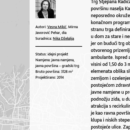
Trg Stjepana Radića
površinu naselja Ka
neposredno okružen
konačnom programs
Autori:
Vesna Mikić,
Mirna
stranu trga definir
Javorović Pehar, dia
u dom za stare i n
Suradnica:
Nika Dželalija
jer on budući trg o
otvorenog prizemlja
Status: idejni projekt
ambulante. Ispred 
Namjena: javna namjena,
visini od 1,50 do 3
javna površina – gradski trg
elemenata oblika sl
Bruto površina: 3128 m²
Projektirano: 2014
zemljom i ozelenje
postojećom zdravs
javne namjene u pro
podnožju zida, u du
atrakcija s recirku
je kao ravna površi
klupa i niskih stepe
postojeće ulice. Za