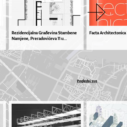
Rezidencijalna Građevina Stambene
Facta Architectonica 
Namjene, Preradovićeva 11 u...
Pogledaj sve