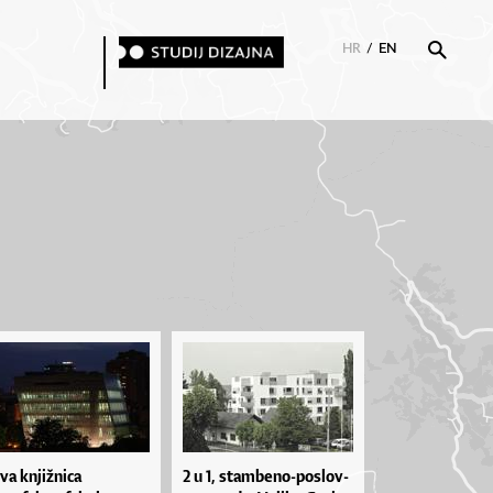
HR
/
EN
va knjižnica
2 u 1, stam­be­no­-po­slov­