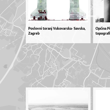
Poslovni toranj Vukovarska- Savska,
Općina P
Zagreb
topografi