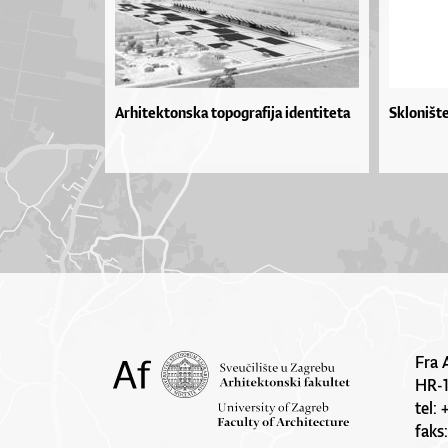
Arhitektonska topografija identiteta
Sklonište
Fra 
HR-
tel:
faks