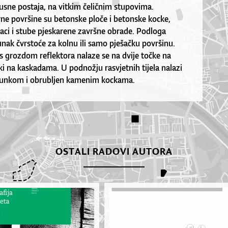
usne postaja, na vitkim čeličnim stupovima.
ne površine su betonske ploče i betonske kocke,
jaci i stube pjeskarene završne obrade. Podloga
junak čvrstoće za kolnu ili samo pješačku površinu.
 s grozdom reflektora nalaze se na dvije točke na
čki na kaskadama. U podnožju rasvjetnih tijela nalazi
ljunkom i obrubljen kamenim kockama.
OSTALI RADOVI AUTORA