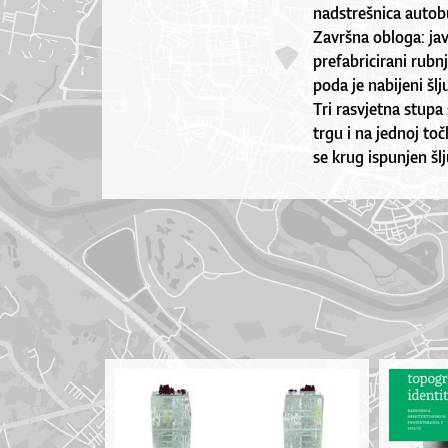
nadstrešnica autob
Završna obloga: jav
prefabricirani rubn
poda je nabijeni šl
Tri rasvjetna stupa
trgu i na jednoj to
se krug ispunjen š