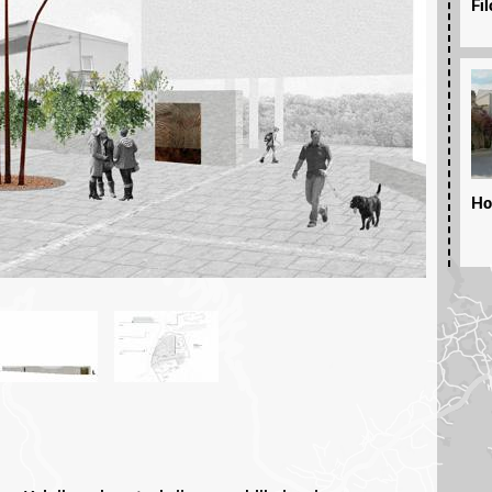
Fi
Ho