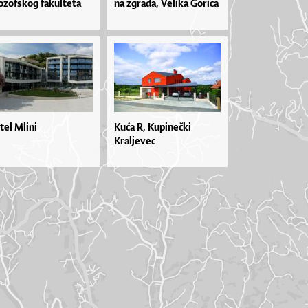
lozofskog fakulteta
na zgra­da, Ve­li­ka Go­ri­ca
tel Mlini
Kuća R, Kupinečki
Kraljevec