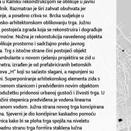
 u Kalniku rekonstrukcijom se oblikuje u javnu
lnik. Razmatran je širi zahvat obuhvata jer
je, a posebno crkva sv. Brcka sudjeluje u
ko-arhitektonskom oblikovanju trga. Južnu
a postojeća zgrada koja se rekonstruira i dograđuje
emoćne. Nužna je rekonstukcija navedenog objekta
blikuje prostorno i sadržajno preko javnog
. Trg s istočne strane čini postojeći objekt
ambulante u novom rješenju projektira se zid u
 metra; izrađen je od prefabriciranih betonskih
ova „H“ koji su saćasto slagani, a napunjeni su
ni. Superponiranje arhitekonskog elementa zida s
tvenom stanicom i predviđenim novim objektom
dužetku pridonosi urbanoj gustoći i živosti trga. U
žini stepenica predviđena je vodena linearna
liranom vodom. Južna strana novog trga koncipirana
na. Sjeverni je dio koncipiran kaskadno pomoću
nica kako bi se ploha trga spojila na niveletu
padnu stranu trga formira staklena lučna