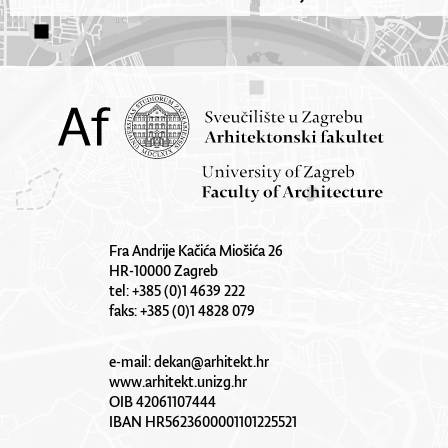
Fra Andrije Kačića Miošića 26
HR-10000 Zagreb
tel: +385 (0)1 4639 222
faks: +385 (0)1 4828 079
e-mail:
dekan@arhitekt.hr
www.arhitekt.unizg.hr
OIB 42061107444
IBAN HR5623600001101225521