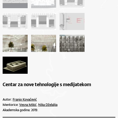
Centar za nove tehnologije s medijatekom
Autor:
Franjo Kovačević
Mentorice:
Vesna Mikić,
Nika Dželalija
Akademska godina: 2019.