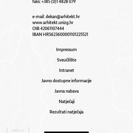
faks: +385 (0)1 4828 079
e-mail:
dekan@arhitekt.hr
www.arhitekt.unizg.hr
OIB 42061107444
IBAN HR5623600001101225521
Impressum
Sveučilište
Intranet
Javno dostupne informacije
Javna nabava
Natječaji
Rezultati natječaja
1000 m