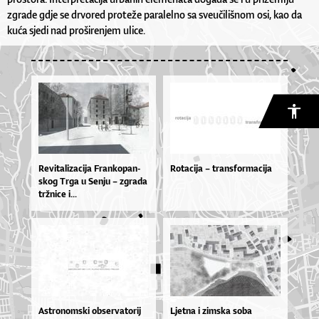
zgrade gdje se drvored proteže paralelno sa sveučilišnom osi, kao da
kuća sjedi nad proširenjem ulice.
Re­vi­ta­li­za­ci­ja Fran­ko­pan­
Rotacija – transformacija
skog Tr­ga u Sen­ju – zgra­da
tr­žni­ce i...
As­tro­nom­ski ob­ser­va­to­rij
Ljetna i zimska soba