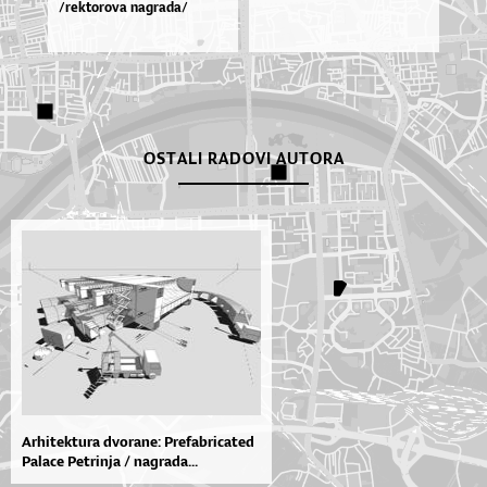
/rek­to­ro­va na­gra­da/
OSTALI RADOVI AUTORA
Arhitektura dvorane: Prefabricated
Palace Petrinja / nagrada...