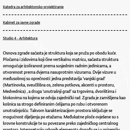
Katedra za arhitektonsko projektiranje
Kabinet za javne zgrade
Studio 4 - Arhitektura
Osnova zgrade saćasta je struktura koja se pruža po obodu kuće.
Pločama i zidovima koji čine vertikalnu matricu, saćasta struktura
omogućuje izoliranost prema susjednim radnim jedinicama, a
otvorenost prema dvjema nasuprotnim vizurama. Dvije vizure u
međusobnoj su oprečnosti: jedna predstavlja 'vanjski grad'
(Martinovka, sveučilišna os, zelena potkova, akcenti u prostoru,
Medvednica) , a druga 'unutrašnji grad' sa trgovima, dvorištima i
blokovima na kojima se odvija zajednički rad. Zgrada je zamišljena kao
košnica sa strogo definiranim ćelijama po rubu i otvorenom
unutrašnjošću. Takvom karakterizacijom prostora isključuje se
mogućnost dijeljenja po etažama. Međukatne ploče ovješene su s
krovne konstrukcije te su povezane preko zajedničkog centralnog
prostora. Interpretacija urbanih elemenata događa se i u prizemlju