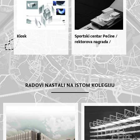
Kiosk
Spor­tski cen­tar Pe­ći­ne /
rek­to­ro­va na­gra­da /
RADOVI NASTALI NA ISTOM KOLEGIJU