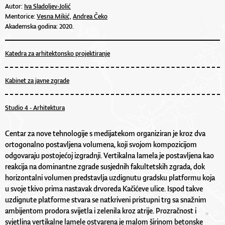
Autor:
Iva Sladoljev-Jolić
Mentorice:
Vesna Mikić,
Andrea Čeko
Akademska godina: 2020.
Katedra za arhitektonsko projektiranje
Kabinet za javne zgrade
Studio 4 - Arhitektura
Centar za nove tehnologije s medijatekom organiziran je kroz dva
ortogonalno postavljena volumena, koji svojom kompozicijom
odgovaraju postojećoj izgradnji. Vertikalna lamela je postavljena kao
reakcija na dominantne zgrade susjednih fakultetskih zgrada, dok
horizontalni volumen predstavlja uzdignutu gradsku platformu koja
u svoje tkivo prima nastavak drvoreda Kačićeve ulice. Ispod takve
uzdignute platforme stvara se natkriveni pristupni trg sa snažnim
ambijentom prodora svijetla i zelenila kroz atrije. Prozračnost i
svjetlina vertikalne lamele ostvarena je malom širinom betonske