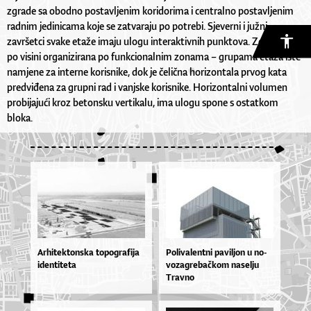
zgrade sa obodno postavljenim koridorima i centralno postavljenim
radnim jedinicama koje se zatvaraju po potrebi. Sjeverni i južni
završetci svake etaže imaju ulogu interaktivnih punktova. Zgrada je
po visini organizirana po funkcionalnim zonama – grupama etaža iste
namjene za interne korisnike, dok je čelična horizontala prvog kata
predviđena za grupni rad i vanjske korisnike. Horizontalni volumen
probijajući kroz betonsku vertikalu, ima ulogu spone s ostatkom
bloka.
Arhitektonska topografija
Po­li­va­len­tni pa­vil­jon u no­
identiteta
vo­za­gre­ba­čkom na­sel­ju
Trav­no