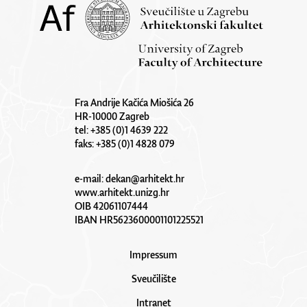
Fra Andrije Kačića Miošića 26
HR-10000 Zagreb
tel: +385 (0)1 4639 222
faks: +385 (0)1 4828 079
e-mail:
dekan@arhitekt.hr
www.arhitekt.unizg.hr
OIB 42061107444
IBAN HR5623600001101225521
Impressum
Sveučilište
Intranet