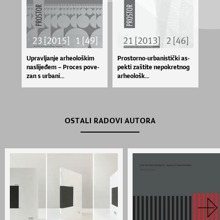
Uprav­lja­nje ar­he­o­loš­kim
Pros­tor­no­-ur­ba­nis­ti­čki as­
na­sli­je­đem – Pro­ces po­ve­
pek­ti zaš­ti­te ne­po­kret­nog
zan s ur­ba­ni...
ar­he­o­lo­šk...
OSTALI RADOVI AUTORA