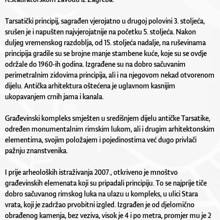
Tarsatički principij, sagrađen vjerojatno u drugoj polovini 3. stoljeća,
srušen je i napušten najvjerojatnije na početku 5. stoljeća. Nakon
duljeg vremenskog razdoblja, od 15. stoljeća nadalje, na ruševinama
principija gradile su se brojne manje stambene kuće, koje su se ovdje
održale do 1960-ih godina. Izgrađene su na dobro sačuvanim
perimetralnim zidovima principija, ali i na njegovom nekad otvorenom
dijelu. Antička arhitektura oštećena je uglavnom kasnijim
ukopavanjem crnih jama i kanala.
Građevinski kompleks smješten u središnjem dijelu antičke Tarsatike,
određen monumentalnim rimskim lukom, ali i drugim arhitektonskim
elementima, svojim položajem i pojedinostima već dugo privlači
pažnju znanstvenika.
I prije arheoloških istraživanja 2007., otkriveno je mnoštvo
građevinskih elemenata koji su pripadali principiju. To se najprije tiče
dobro sačuvanog rimskog luka na ulazu u kompleks, u ulici Stara
vrata, koji je zadržao prvobitni izgled. Izgrađen je od djelomično
obrađenog kamenja, bez veziva, visok je 4 i po metra, promjer mu je 2