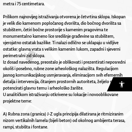
metra i 75 centimetara.
Prilikom najnovijeg istraživanja otvorena je četvrtina sklopa. Iskopan
je velik dio kamenom popločanog dvorišta, dio bočnog dvorišta sa
stubištem, četiri bočne prostorije s kamenim pragovima te
monumentalno kameno lice središnje građevine sa stubištem,
vjerojatno ostatak bazilike. Ti nalazi odlično se uklapaju u vidljive
ostatke: glavna vrata s velikim kamenim lukom, zapadni i sjeverni
perimetralni zid sklopa.
Iz dosad navedenog, preostalo je oblikovati i prezentirati neposredni
okoliš i posebno, rubne zone arheološkog nalazišta. Regulacijom
jasnog komunikacijskog usmjeravanja, eliminacijom svih efemernih
detalja i intervencija, čitanjem prostornih autoriteta, željelo se
potencirati glavnu temu i arheološko žarište.
U analitičkom istraživanju otkrivene su lokacije i novooblikovane
projektne teme:
A) Rubna zona (granica) J-Z ugla principija dilatirana je ritmiziranim
nizom vertikalnih lamela (bijeli beton) od okolnog ambijenta terasa,
rampi, stubišta i fontane.