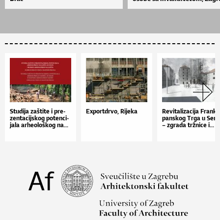
Stu­di­ja zaš­ti­te i pre­
Exportdrvo, Rijeka
Re­vi­ta­li­za­ci­ja Fran­ko
zen­ta­cij­skog po­ten­ci­
pan­skog Tr­ga u Sen­j
ja­la ar­he­o­loš­kog na...
– zgra­da tr­žni­ce i...