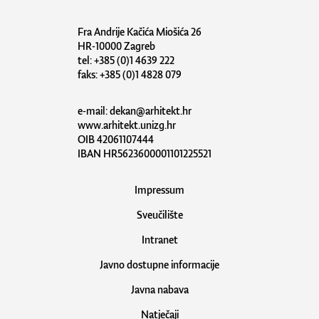
Fra Andrije Kačića Miošića 26
HR-10000 Zagreb
tel: +385 (0)1 4639 222
faks: +385 (0)1 4828 079
e-mail:
dekan@arhitekt.hr
www.arhitekt.unizg.hr
OIB 42061107444
IBAN HR5623600001101225521
Impressum
Sveučilište
Intranet
Javno dostupne informacije
Javna nabava
Natječaji