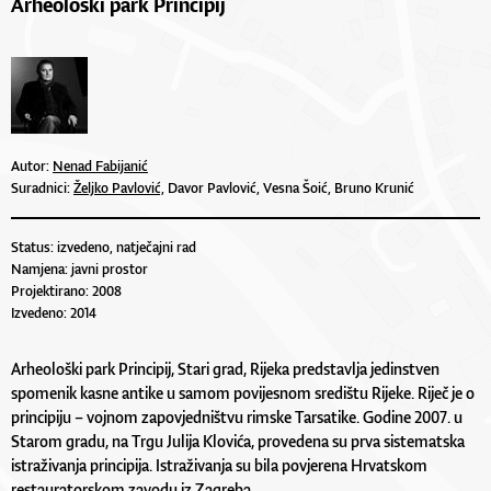
Arheološki park Principij
Autor:
Nenad Fabijanić
Suradnici:
Željko Pavlović,
Davor Pavlović, Vesna Šoić, Bruno Krunić
Status: izvedeno, natječajni rad
Namjena: javni prostor
Projektirano: 2008
Izvedeno: 2014
Arheološki park Principij, Stari grad, Rijeka predstavlja jedinstven
spomenik kasne antike u samom povijesnom središtu Rijeke. Riječ je o
principiju – vojnom zapovjedništvu rimske Tarsatike. Godine 2007. u
Starom gradu, na Trgu Julija Klovića, provedena su prva sistematska
istraživanja principija. Istraživanja su bila povjerena Hrvatskom
restauratorskom zavodu iz Zagreba.