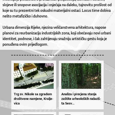
slojeve ili snopove asocijacija i osjećaja na daleku, tajnovitu prošlost od
koje su tu prezentni tek oskudni materijalni ostaci. Locus time dobiva
nešto metafizičko i duhovno.
Urbana dimenzija Rijeke, njezina veličanstvena arhitektura, napose
planovi za reurbanizaciju industrijskih zona, koji obećavaju novi urbani
identitet, podnose, i čak zahtijevaju snažniju artističku gestu koja je
ponuđena ovim prijedlogom.
Trg sv. Ni­ko­le sa zgra­dom
Ana­li­za i pro­cje­na stan­ja
druš­tve­ne na­mje­ne, Kra­lje­
zaš­ti­te ar­he­o­loš­kih na­la­ziš­
vi­ca
ta Se­sv...