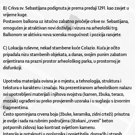
B) Crkva sv. Sebastijana podignuta je prema predaji 1291. kao zavjet u
vrijeme kuge.
Postavom balkona uz istočno zabatno pročelje crkve sv. Sebastijana,
omogućen je atraktivan novi doživljaj i vizura na arheološki trg.
Balkonom se aktivira nova scenska mogućnost i pozicija rasvjete.
C) Lokacija ruševne, nekad stambene kuće Colazio. Kuća je očito
pripadala nizu stambenih objekata, a danas, svojim punim zabatom
orijentirana na prazni prostor arheološkog parka, u prostornoj je
disfunkciji.
Upotreba materijala ovisna je o mjestu, a tehnologija, struktura i
tekstura o karakteru i značaju. Na prezentiranom arheološkom nalazu
svi upotrebljeni materijali i njihova svojstva (kamen, žbuka, teraco,
mozaik) ugrađeni su preko provjerenih uzoraka i u suglasju s izvornim
fragmentima.
Često spominjana crvena boja (žbuke, keramika, zidni crteži) prisutna
je ovdje i sada na rubnim područjima (štokani „crveni“ beton
potpornih zidova) kao kontrast svijetlom kamenu.
Intencija je potaknuti u prolaznika i posjetitelja, domaćih i stranih,