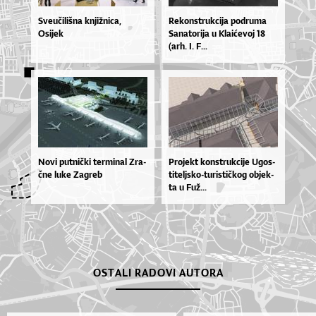
Sveučilišna knjižnica,
Re­kon­str­uk­ci­ja po­dru­ma
Osijek
Sa­na­to­ri­ja u Kla­i­će­voj 18
(ar­h. I. F...
No­vi put­ni­čki ter­mi­nal Zra­
Pro­je­kt kon­str­uk­ci­je Ugos­
čne lu­ke Za­greb
ti­tel­jsko­-tu­ris­ti­čkog objek­
ta u Fuž...
OSTALI RADOVI AUTORA