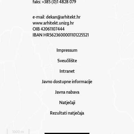
faks: +385 (0)1 4828 079
e-mail:
dekan@arhitekt.hr
www.arhitekt.unizg.hr
OIB 42061107444
IBAN HR5623600001101225521
Impressum
Sveučilište
Intranet
Javno dostupne informacije
Javna nabava
Natječaji
Rezultati natječaja
1000 m