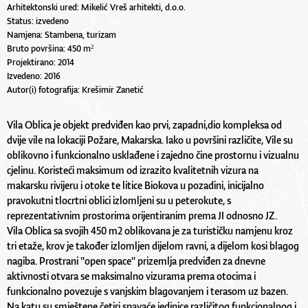
Arhitektonski ured: Mikelić Vreš arhitekti, d.o.o.
Status: izvedeno
Namjena: Stambena, turizam
Bruto površina: 450 m²
Projektirano: 2014
Izvedeno: 2016
Autor(i) fotografija: Krešimir Zanetić
Vila Oblica je objekt predviđen kao prvi, zapadni,dio kompleksa od
dvije vile na lokaciji Požare, Makarska. Iako u površini različite, Vile su
oblikovno i funkcionalno usklađene i zajedno čine prostornu i vizualnu
cjelinu. Koristeći maksimum od izrazito kvalitetnih vizura na
makarsku rivijeru i otoke te litice Biokova u pozadini, inicijalno
pravokutni tlocrtni oblici izlomljeni su u peterokute, s
reprezentativnim prostorima orijentiranim prema JI odnosno JZ.
Vila Oblica sa svojih 450 m2 oblikovana je za turističku namjenu kroz
tri etaže, krov je također izlomljen dijelom ravni, a dijelom kosi blagog
nagiba. Prostrani "open space" prizemlja predviđen za dnevne
aktivnosti otvara se maksimalno vizurama prema otocima i
funkcionalno povezuje s vanjskim blagovanjem i terasom uz bazen.
Na katu su smještene četiri spavaće jedinice različitog funkcionalnog i