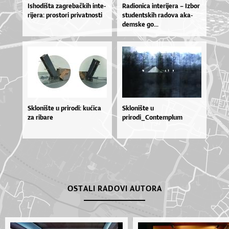
Is­ho­diš­ta za­gre­ba­čkih in­te­
Ra­di­o­ni­ca in­te­ri­je­ra – Iz­bor
ri­je­ra: pros­to­ri pri­vat­nos­ti
stu­den­tskih ra­do­va aka­
dem­ske go...
Sklonište u prirodi: kućica
Sklonište u
za ribare
prirodi_Contemplum
OSTALI RADOVI AUTORA