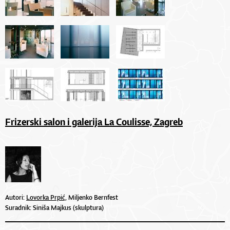
Frizerski salon i galerija La Coulisse, Zagreb
Autori:
Lovorka Prpić,
Miljenko Bernfest
Suradnik: Siniša Majkus (skulptura)