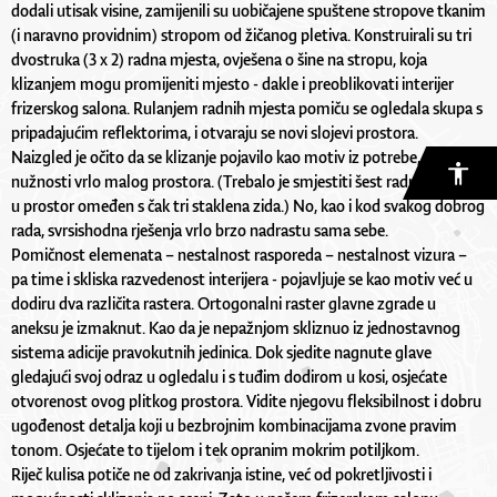
dodali utisak visine, zamijenili su uobičajene spuštene stropove tkanim
(i naravno providnim) stropom od žičanog pletiva. Konstruirali su tri
dvostruka (3 x 2) radna mjesta, ovješena o šine na stropu, koja
klizanjem mogu promijeniti mjesto - dakle i preoblikovati interijer
frizerskog salona. Rulanjem radnih mjesta pomiču se ogledala skupa s
pripadajućim reflektorima, i otvaraju se novi slojevi prostora.
Naizgled je očito da se klizanje pojavilo kao motiv iz potrebe, iz
nužnosti vrlo malog prostora. (Trebalo je smjestiti šest radnih mjesta
u prostor omeđen s čak tri staklena zida.) No, kao i kod svakog dobrog
rada, svrsishodna rješenja vrlo brzo nadrastu sama sebe.
Pomičnost elemenata – nestalnost rasporeda – nestalnost vizura –
pa time i skliska razvedenost interijera - pojavljuje se kao motiv već u
dodiru dva različita rastera. Ortogonalni raster glavne zgrade u
aneksu je izmaknut. Kao da je nepažnjom skliznuo iz jednostavnog
sistema adicije pravokutnih jedinica. Dok sjedite nagnute glave
gledajući svoj odraz u ogledalu i s tuđim dodirom u kosi, osjećate
otvorenost ovog plitkog prostora. Vidite njegovu fleksibilnost i dobru
ugođenost detalja koji u bezbrojnim kombinacijama zvone pravim
tonom. Osjećate to tijelom i tek opranim mokrim potiljkom.
Riječ kulisa potiče ne od zakrivanja istine, već od pokretljivosti i