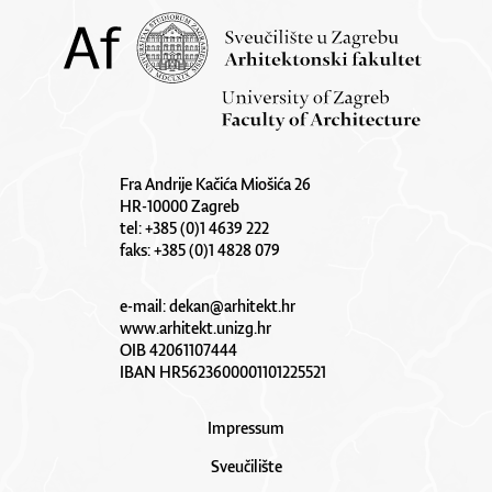
Fra Andrije Kačića Miošića 26
HR-10000 Zagreb
tel: +385 (0)1 4639 222
faks: +385 (0)1 4828 079
e-mail:
dekan@arhitekt.hr
www.arhitekt.unizg.hr
OIB 42061107444
IBAN HR5623600001101225521
Impressum
Sveučilište