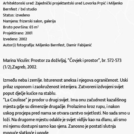
Arhitektonski ured: Zajednički projektantski ured Lovorka Prpić i Miljenko
Bernfest / bxl studio
Status: izvedeno
Namjena: frizerski salon, galerija
Bruto površina: 65 m²
Projektirano: 2001
Izvedeno: 2002
Autor(i) fotografija: Miljenko Bernfest, Damir Fabijanić
Marina Viculin: Prostor za doživljaj, “Čovjek i prostor”, br. 572-573
(1/2),Zagreb, 2002.
Između neba i zemlje. Isturenost aneksa i njegova ograničenost. Uski
prilaz usponom i zaokruženost interijera. Zatvoreni izdvojeni svijet
poput dječje kućice na stablu.
“La Coulisse” je prodor u drugi svijet. Ima onu začudnost kazališnog
mjesta gdje su dimenzije drugačije. Prolazimo kroz rupu, i nakon
uskog procjepa pred nama se otvara carstvo svjetlosti. No sada smo u
loži. Na drugome mjestu odakle je svijet vidljiv kao na dlanu, ali smo
mi njemu dostupni samo kao sjena. Zanosno je postati slutnja
moguće slatkoće i ugode.