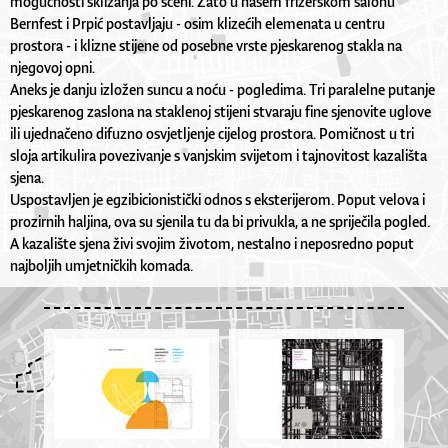
mogućnosti sklizanja po sceni. Zato u našem frizerskom salonu
Bernfest i Prpić postavljaju - osim klizećih elemenata u centru
prostora - i klizne stijene od posebne vrste pjeskarenog stakla na
njegovoj opni.
Aneks je danju izložen suncu a noću - pogledima. Tri paralelne putanje
pjeskarenog zaslona na staklenoj stijeni stvaraju fine sjenovite uglove
ili ujednačeno difuzno osvjetljenje cijelog prostora. Pomičnost u tri
sloja artikulira povezivanje s vanjskim svijetom i tajnovitost kazališta
sjena.
Uspostavljen je egzibicionistički odnos s eksterijerom. Poput velova i
prozirnih haljina, ova su sjenila tu da bi privukla, a ne spriječila pogled.
A kazalište sjena živi svojim životom, nestalno i neposredno poput
najboljih umjetničkih komada.