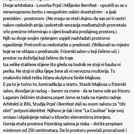
Dvoje arhitekata - Lovorka Prpić i Miljenko Bernfest - upustili su se u
neravnopravnu borbu s neugodnim uskim dvoetažnim - a ipak
preniskim - prostorom. (Ne mogu se oteti dojmu da nas svi ti centri
nakon raskošnih atrija i pokretnih senzacija međuetažnih prometala
vrlo precizno informiraju o cijeni kvadrata prodajnog prostora.)
Njih su dvoje svojim rješenjem uspjeli nadvladati prostorno
oganičenje. Pretvorili su nedostatke u prednosti. Oblikovali su mjesto
koje se ne uklapa u predrasude. Frizerski salon u koji želimo ući, i
prostor za doživljaj koji želimo da traje.
Iza velike staklene stijene što gleda na hodnik ne stoji ni hauba ni
perika. Ne stoji ni slika lijepe žene ali ni nervozna mušterija. Tu
znakovito lebdi teška žičana skulptura Siniše Majkusa.
E pa to je točno to, kontradikcija u startu. Staviti Majkusa u frizerski
salon, dovoljan je razlog – barem za mene - da se tamo ode po frizuru.
Laganim čeličnim stubama popet ćemo se tada na mjesto radnje.
Arhitekti iz BXL Studija Prpić i Bernfest dali su ovom salonu za “tihi
obrt” potpuni identitet. Njihovo je čak i ime “La Coulisse” koje svoj
smisao i objašnjenje nalazi u klizećim elementima interijera.
Gornja etaža prostora frizerskog salona je niska – dotiče propisani
minimum od 250 centimetara. Da bi prostoru povećali prozračnost i