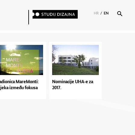
HR
/
EN
adionica MareMonti:
Nominacije UHA-e za
ijeka između fokusa
2017.