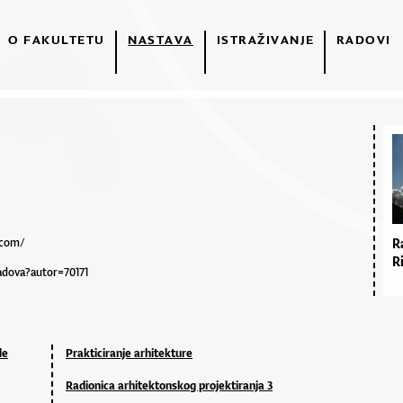
O FAKULTETU
NASTAVA
ISTRAŽIVANJE
RADOVI
.com/
R
R
radova?autor=70171
de
Prakticiranje arhitekture
Radionica arhitektonskog projektiranja 3