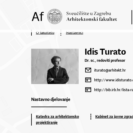
O fakultetu
Nastavnici
Idis Turato
Dr. sc., redoviti profesor
iturato@arhitekt.hr
http://www.idisturato
http://bib.irb.hr/lista-
Nastavno djelovanje
Katedra za arhitektonsko
Kabinet za javne zgra
projektiranje