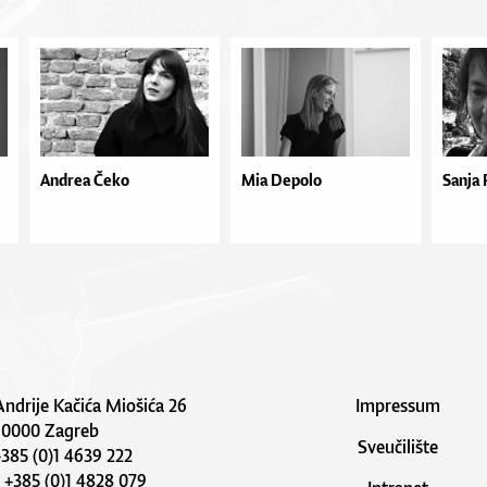
Andrea Čeko
Mia Depolo
Sanja 
Andrije Kačića Miošića 26
Impressum
10000 Zagreb
Sveučilište
 +385 (0)1 4639 222
: +385 (0)1 4828 079