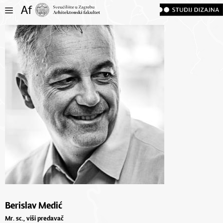
Berislav Medić
Mr. sc., viši predavač