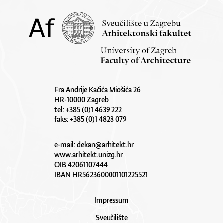
Fra Andrije Kačića Miošića 26
HR-10000 Zagreb
tel: +385 (0)1 4639 222
faks: +385 (0)1 4828 079
e-mail:
dekan@arhitekt.hr
www.arhitekt.unizg.hr
OIB 42061107444
IBAN HR5623600001101225521
Impressum
Sveučilište