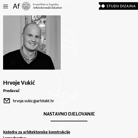
Hrvoje Vukić
Predavač
hrvoje.vukic@arhitekt.hr
NASTAVNO DJELOVANJE
Katedra za arhitektonske konstrukcije