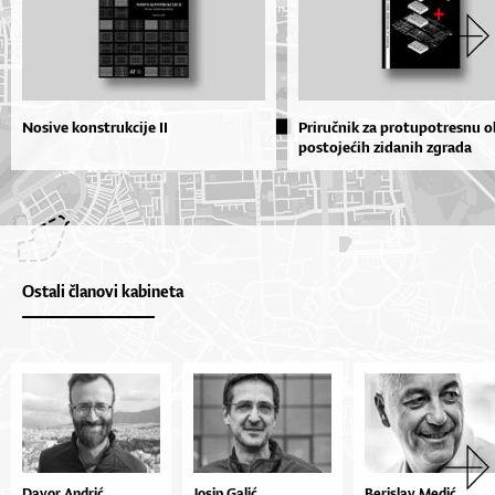
Nosive konstrukcije II
Priručnik za protupotresnu 
postojećih zidanih zgrada
Ostali članovi kabineta
Davor Andrić
Josip Galić
Berislav Medić