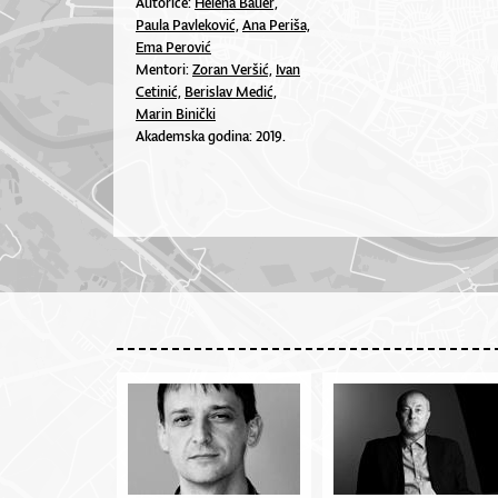
Autorice:
Helena Bauer,
Paula Pavleković,
Ana Periša,
Ema Perović
Mentori:
Zoran Veršić,
Ivan
Cetinić,
Berislav Medić,
Marin Binički
Akademska godina: 2019.