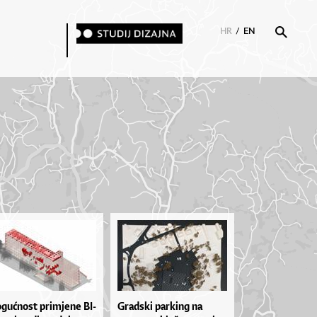
HR
/
EN
gu­ćno­st pri­mje­ne BI­
Grad­ski par­ki­ng na