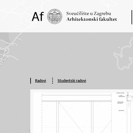
Radovi
Studentski radovi