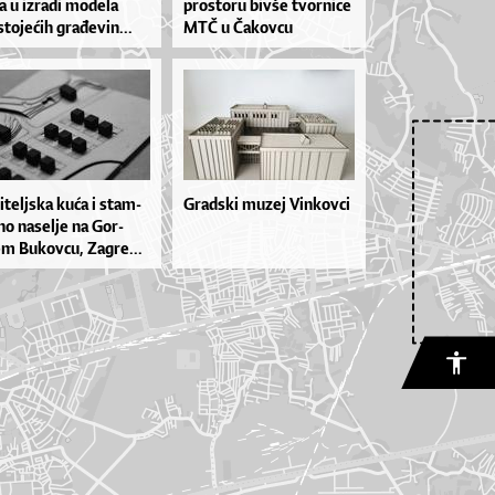
 u izra­di mo­de­la
pros­to­ru biv­še tvor­ni­ce
­to­je­ćih gra­đe­vin...
MTČ u Ča­kov­cu
­tel­jska ku­ća i stam­
Gradski muzej Vinkovci
no na­se­lje na Gor­
m Bu­kov­cu, Za­gre...