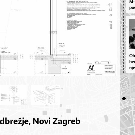
M-a
pos
Obi
be­
nje
odbrežje, Novi Zagreb