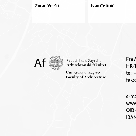
Zoran Veršić
Ivan Cetinić
Fra 
HR-
tel:
faks
e-ma
www.
OIB 
IBA