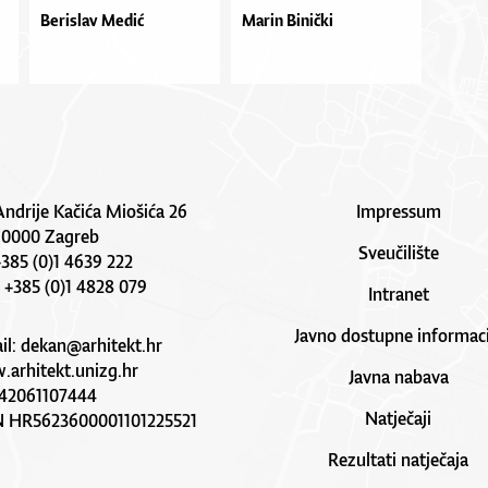
Berislav Medić
Marin Binički
Andrije Kačića Miošića 26
Impressum
10000 Zagreb
Sveučilište
 +385 (0)1 4639 222
: +385 (0)1 4828 079
Intranet
Javno dostupne informaci
il:
dekan@arhitekt.hr
arhitekt.unizg.hr
Javna nabava
42061107444
Natječaji
N HR5623600001101225521
Rezultati natječaja