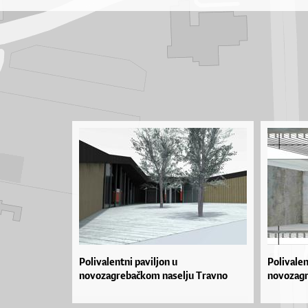
Polivalentni paviljon u
Polivalen
novozagrebačkom naselju Travno
novozagr