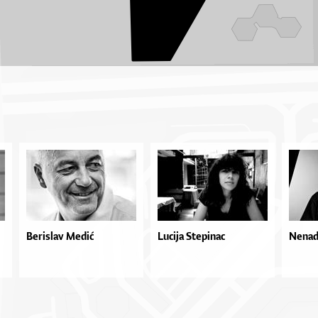
Berislav Medić
Lucija Stepinac
Nenad