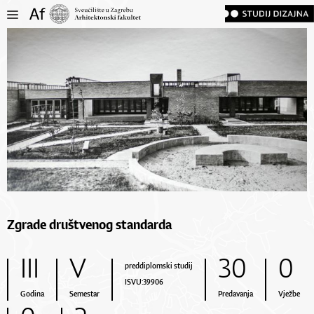
Zgrade društvenog standarda
III
V
30
0
preddiplomski studij
ISVU:39906
Godina
Semestar
Predavanja
Vježbe