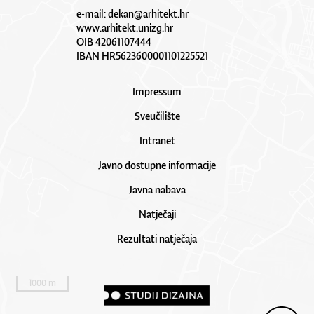
e-mail:
dekan@arhitekt.hr
www.arhitekt.unizg.hr
OIB 42061107444
IBAN HR5623600001101225521
Impressum
Sveučilište
Intranet
Javno dostupne informacije
Javna nabava
Natječaji
Rezultati natječaja
1000 m