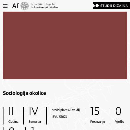
Sociologija okolice
II
IV
15
0
preddiplomski studij
ISVU:51023
Godina
Semestar
Predavanja
Vježbe