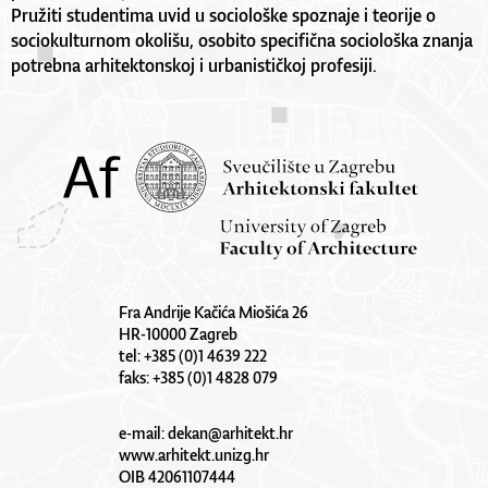
Pružiti studentima uvid u sociološke spoznaje i teorije o
sociokulturnom okolišu, osobito specifična sociološka znanja
potrebna arhitektonskoj i urbanističkoj profesiji.
Fra Andrije Kačića Miošića 26
HR-10000 Zagreb
tel: +385 (0)1 4639 222
faks: +385 (0)1 4828 079
e-mail:
dekan@arhitekt.hr
www.arhitekt.unizg.hr
OIB 42061107444