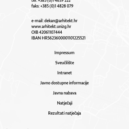
tel: +385 (0)1 4639 222
faks: +385 (0)1 4828 079
e-mail:
dekan@arhitekt.hr
www.arhitekt.unizg.hr
OIB 42061107444
IBAN HR5623600001101225521
Impressum
Sveučilište
Intranet
Javno dostupne informacije
Javna nabava
Natječaji
Rezultati natječaja