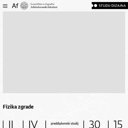
Fizika zgrade
II
IV
30
15
preddiplomski studij