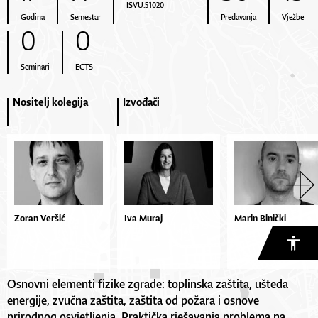
ISVU:51020
Godina
Semestar
Predavanja
Vježbe
0
0
Seminari
ECTS
Nositelj kolegija
Izvođači
Zoran Veršić
Iva Muraj
Marin Binički
Osnovni elementi fizike zgrade: toplinska zaštita, ušteda
energije, zvučna zaštita, zaštita od požara i osnove
prirodnog osvjetljenja. Praktička rješavanja problema na