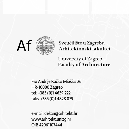
Fra Andrije Kačića Miošića 26
HR-10000 Zagreb
tel: +385 (0)1 4639 222
faks: +385 (0)1 4828 079
e-mail:
dekan@arhitekt.hr
www.arhitekt.unizg.hr
OIB 42061107444