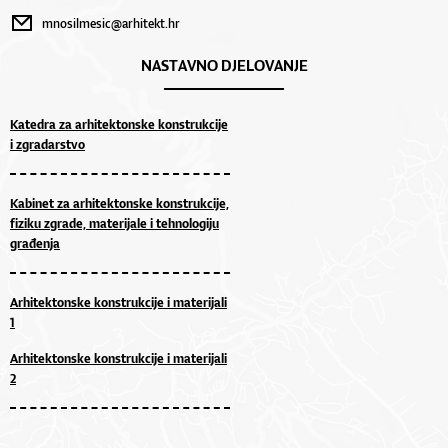
mnosilmesic@arhitekt.hr
NASTAVNO DJELOVANJE
Katedra za arhitektonske konstrukcije
i zgradarstvo
Kabinet za arhitektonske konstrukcije,
fiziku zgrade, materijale i tehnologiju
građenja
Arhitektonske konstrukcije i materijali
1
Arhitektonske konstrukcije i materijali
2