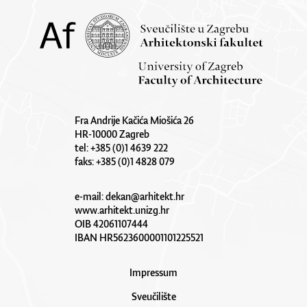
Fra Andrije Kačića Miošića 26
HR-10000 Zagreb
tel: +385 (0)1 4639 222
faks: +385 (0)1 4828 079
e-mail:
dekan@arhitekt.hr
www.arhitekt.unizg.hr
OIB 42061107444
IBAN HR5623600001101225521
Impressum
Sveučilište