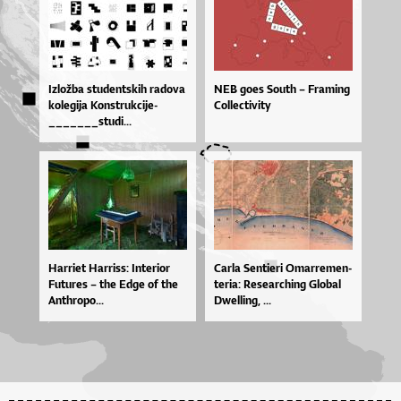
Izlož­ba stu­den­tskih ra­do­va
NEB goes South – Framing
ko­le­gi­ja Kon­str­uk­ci­je­
Collectivity
_______stu­di...
Har­ri­et Har­ris­s: In­te­ri­or
Car­la Sen­ti­e­ri Omar­re­men­
Fu­tu­res – the Ed­ge of the
te­ri­a: Re­se­ar­chi­ng Glo­bal
An­thro­po...
Dwel­li­ng, ...