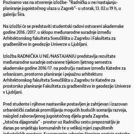
Pozivamo vas na otvorenje izložbe- “Radnička u ne/nastajanju-
planiranje jugoistočnog ulaza u Zagreb”- u utorak, 13. 02.u 19 h, u
galeriju Šira.
Na izložbi će se predstaviti studentski radovi ostvareni akademske
godine 2016./2017. u sklopu međunarodne suradnje između
Arhitektonskog fakulteta Sveučilišta u Zagrebu i Fakulteta za
gradbeništvo in geodezijo Univerze u Ljubljani.
Izložba RADNIČKA U NE/NASTAJANJU predstavlja rezultate
međunarodne suradnje ostvarene tijekom ljetnog semestra
akademske godine 2016/17. na području nastave između Katedre za
urbanizam, prostorno planiranje i pejsažnu arhitekturu
Arhitektonskog fakulteta Sveučilišta
u Zagrebu te Katedre za
prostorsko planiranje Fakulteta za gradbeništvo in geodezijo Univerze
v Ljubljani.
Pred studente i njihove nastavnike postavljen je zahtjevan i izazovan
urbanistički zadatak promišljanja mogućih budućih scenarija razvoja,
naizgled zaboravljenog jugoistočnog dijela grada Zagreba.
„Istočna dijagonala“ - prostor uz Radničku cestu prepoznatljiv je
danas po smještaju komunalnih te u velikoj mjeri zapuštenih
industrijskih prostora. Suvremenim urbanim širenjem nastaje potreba