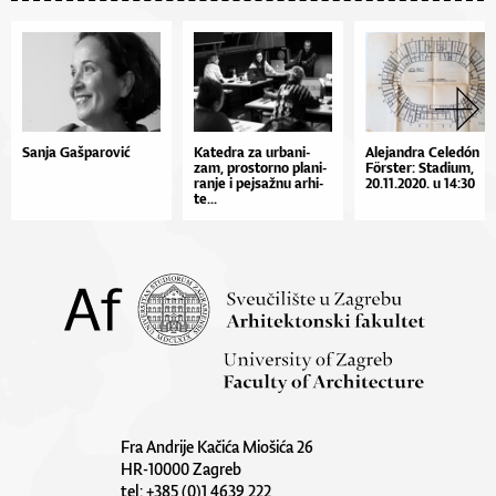
Sanja Gašparović
Ka­te­dra za ur­ba­ni­
Ale­jan­dra Ce­le­dón
zam, pros­tor­no pla­ni­
Förste­r: Sta­di­um,
ra­nje i pej­saž­nu ar­hi­
20.11.2020. u 14:30
te...
Fra Andrije Kačića Miošića 26
HR-10000 Zagreb
tel: +385 (0)1 4639 222