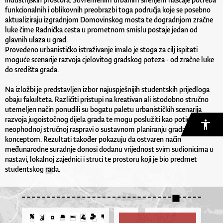
funkcionalnih i oblikovnih preobrazbi toga područja koje se posebno
aktualiziraju izgradnjom Domovinskog mosta te dogradnjom zračne
luke čime Radnička cesta u prometnom smislu postaje jedan od
glavnih ulaza u grad.
Provedeno urbanističko istraživanje imalo je stoga za cilj ispitati
moguće scenarije razvoja cjelovitog gradskog poteza - od zračne luke
do središta grada.
Na izložbi je predstavljen izbor najuspješnijih studentskih prijedloga
obaju fakulteta. Različiti pristupi na kreativan ali istodobno stručno
utemeljen način ponudili su bogatu paletu urbanističkih scenarija
razvoja jugoistočnog dijela grada te mogu poslužiti kao poticaj
neophodnoj stručnoj raspravi o sustavnom planiranju grada s
konceptom. Rezultati također pokazuju da ostvaren način
međunarodne suradnje donosi dodanu vrijednost svim sudionicima u
nastavi, lokalnoj zajednici i struci te prostoru koji je bio predmet
studentskog rada.