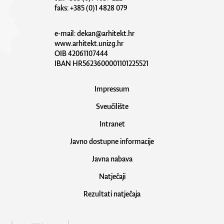
faks: +385 (0)1 4828 079
e-mail:
dekan@arhitekt.hr
www.arhitekt.unizg.hr
OIB 42061107444
IBAN HR5623600001101225521
Impressum
Sveučilište
Intranet
Javno dostupne informacije
Javna nabava
Natječaji
Rezultati natječaja