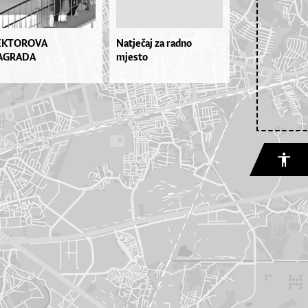
EKTOROVA
Natječaj za radno
AGRADA
mjesto