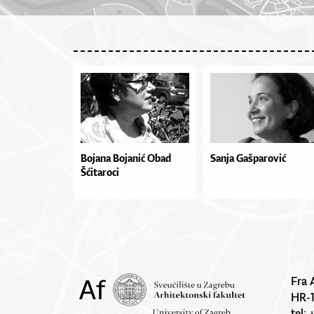
Bojana Bojanić Obad
Sanja Gašparović
Šćitaroci
Fra 
HR-
tel: