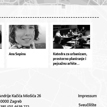
Ana Sopina
Ka­te­dra za ur­ba­ni­zam,
pros­tor­no pla­ni­ra­nje i
pej­saž­nu ar­hi­te...
Andrije Kačića Miošića 26
Impressum
10000 Zagreb
Sveučilište
 +385 (0)1 4639 222