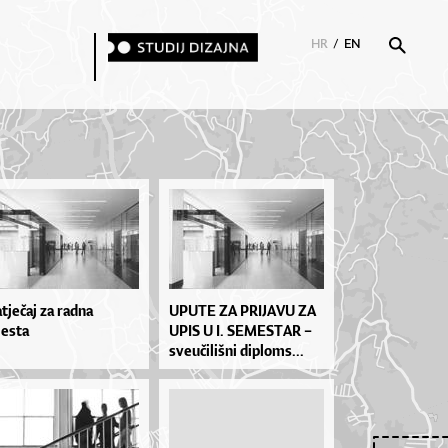
HR
/
EN
tječaj za radna
UPU­TE ZA PRI­JA­VU ZA
esta
UPIS U I. SE­MES­TAR –
sve­u­či­liš­ni di­plo­ms...