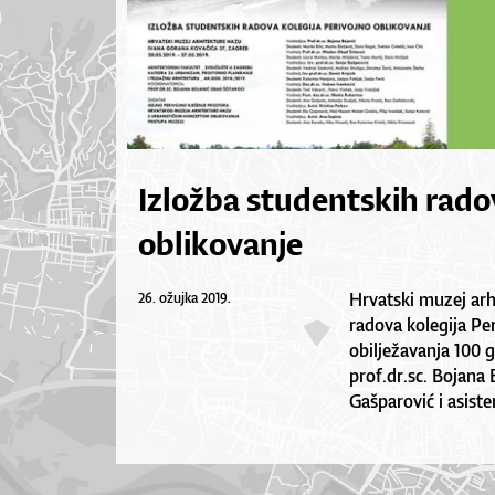
Izložba studentskih rado
oblikovanje
Hrvatski muzej arh
26. ožujka 2019.
radova kolegija Per
obilježavanja 100 
prof.dr.sc. Bojana 
Gašparović i asist