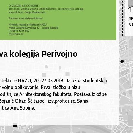
R
N
va kolegija Perivojno
itekture HAZU, 20.-27.03.2019. Izložba studentskih
ivojno oblikovanje. Prva izložba u nizu
godišnjice Arhitektonskog fakulteta. Postava izložbe
Bojanić Obad Šćitaroci, izv.prof.dr.sc. Sanja
entica Ana Sopina.