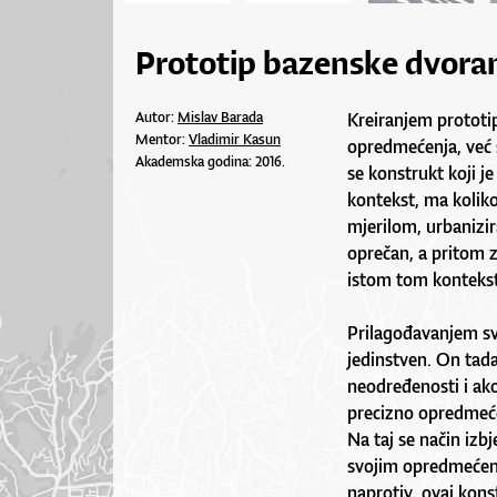
Prototip bazenske dvoran
Autor:
Mislav Barada
Kreiranjem protot
Mentor:
Vladimir Kasun
opredmećenja, već s
Akademska godina: 2016.
se konstrukt koji j
kontekst, ma koliko
mjerilom, urbanizira
oprečan, a pritom z
istom tom kontekst
Prilagođavanjem sva
jedinstven. On tada
neodređenosti i ako
precizno opredmeće
Na taj se način izbj
svojim opredmećenj
naprotiv, ovaj kon