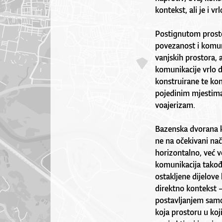
kontekst, ali je i v
Postignutom prost
povezanost i komuni
vanjskih prostora, a
komunikacije vrlo d
konstruirane te ko
pojedinim mjestim
voajerizam.
Bazenska dvorana k
ne na očekivani nač
horizontalno, već v
komunikacija takođ
ostakljene dijelove
direktno kontekst 
postavljanjem samo
koja prostoru u koj