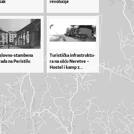
šak
revolucije
slovno-stambena
Tu­ris­ti­čka in­fras­truk­tu­
ada na Peristilu
ra na uš­ću Ne­re­tve –
Hos­tel i ka­mp z...