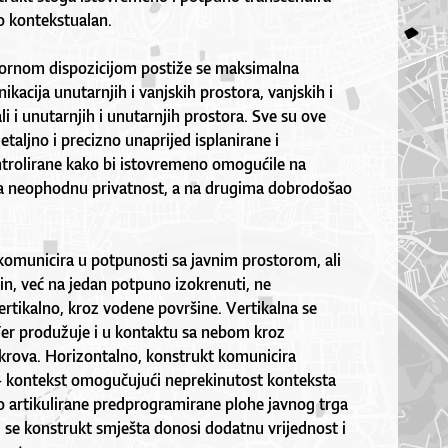
rlo kontekstualan.
ornom dispozicijom postiže se maksimalna
kacija unutarnjih i vanjskih prostora, vanjskih i
li i unutarnjih i unutarnjih prostora. Sve su ove
etaljno i precizno unaprijed isplanirane i
ntrolirane kako bi istovremeno omogućile na
a neophodnu privatnost, a na drugima dobrodošao
omunicira u potpunosti sa javnim prostorom, ali
in, već na jedan potpuno izokrenuti, ne
ertikalno, kroz vodene površine. Vertikalna se
er produžuje i u kontaktu sa nebom kroz
 krova. Horizontalno, konstrukt komunicira
– kontekst omogučujući neprekinutost konteksta
 artikulirane predprogramirane plohe javnog trga
i se konstrukt smješta donosi dodatnu vrijednost i