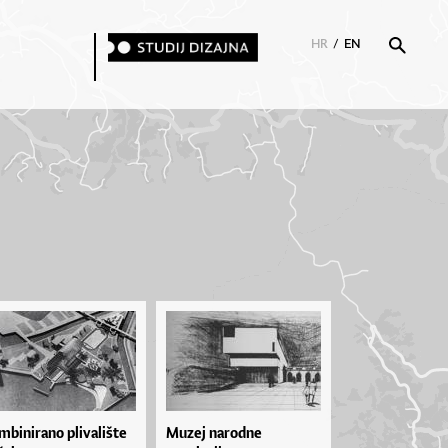
HR
/
EN
mbinirano plivalište
Muzej narodne