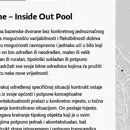
e – Inside Out Pool
ipa bazenske dvorane bez konkretnog jednoznačnog
 mogućnošću varijabilnosti i fleksibilnosti dobiva
e u mogućnosti ravnopravno i jednako ući u bilo koji
 on bio određen ili neodređen, malen ili velik
n ili ruralan, tipološki sukladan ili potpuno
adržati sve svoje bitne odrednice kojima će pružiti
u neke nove vrijednosti.
koj određenoj specifičnoj situaciji kontrukt ostaje
 iz svoje općosti i potpune konceptualne
ntekstualnosti prelazi u konkretno mjesto, u točno
nje kontrolirano situacijom. On postaje mjesto.
egava kreiranje tipskog objekta koji je u svim
ima potpuno jednak i akontekstualan, baš
strukt stoga istovremeno i potpuno transcendira