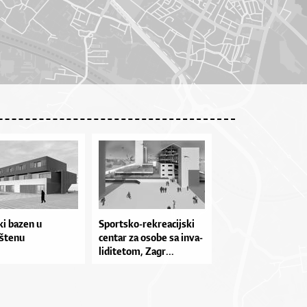
i bazen u
Spor­tsko­-re­kre­a­cij­ski
štenu
cen­tar za oso­be sa in­va­
li­di­te­tom, Za­gr...