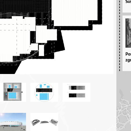
Su
Po
zgr