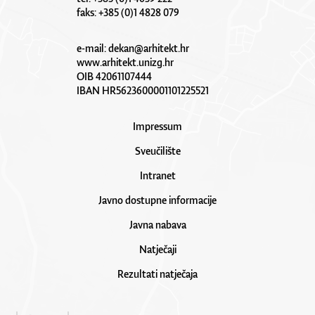
faks: +385 (0)1 4828 079
e-mail:
dekan@arhitekt.hr
www.arhitekt.unizg.hr
OIB 42061107444
IBAN HR5623600001101225521
Impressum
Sveučilište
Intranet
Javno dostupne informacije
Javna nabava
Natječaji
Rezultati natječaja