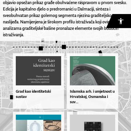
objavio opsežan prikaz građe obuhvaćene raspravom u prvom svesku.
Edicija je kapitalno djelo o predromanici u Dalmaciji, sinteza i
sveobuhvatan prikaz golemog segmenta njezina graditeljskog
naslijeđa. Namijenjena je širokom profilu istraživača koji ovim
analizama graditeljske bašine pronalaze elemente svojih budućih
istraživanja.
Grad kao identitetski
Islam­ska ar­h. i umjet­no­st u
sustav
Hr­vat­skoj, Os­man­ska i
suv...