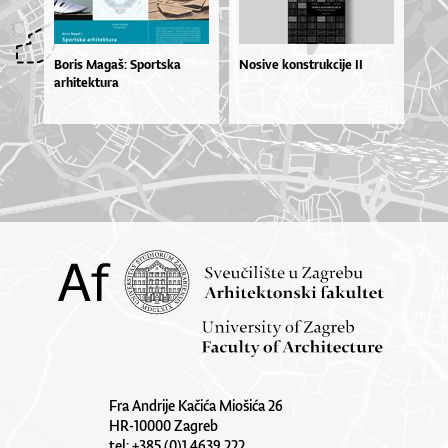
Boris Magaš: Sportska
Nosive konstrukcije II
arhitektura
Fra Andrije Kačića Miošića 26
HR-10000 Zagreb
tel: +385 (0)1 4639 222