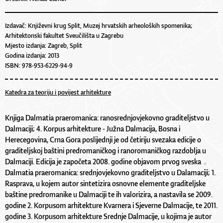
Izdavač: Književni krug Split, Muzej hrvatskih arheoloških spomenika;
Arhitektonski fakultet Sveučilišta u Zagrebu
Mjesto izdanja: Zagreb, Split
Godina izdanja: 2013
ISBN: 978-953-6229-94-9
Katedra za teoriju i povijest arhitekture
Knjiga Dalmatia praeromanica: ranosrednjovjekovno graditeljstvo u
Dalmaciji; 4. Korpus arhitekture - Južna Dalmacija, Bosna i
Herecegovina, Crna Gora poslijednji je od četiriju svezaka edicije o
graditeljskoj baštini predromaničkog i ranoromaničkog razdoblja u
Dalmaciji. Edicija je započeta 2008. godine objavom prvog sveska
Dalmatia praeromanica: srednjovjekovno graditeljstvo u Dalamaciji; 1.
Rasprava, u kojem autor sintetizira osnovne elemente graditeljske
baštine predromanike u Dalmaciji te ih valorizira, a nastavila se 2009.
godine 2. Korpusom arhitekture Kvarnera i Sjeverne Dalmacije, te 2011.
godine 3. Korpusom arhitekture Srednje Dalmacije, u kojima je autor