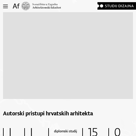
Autorski pristupi hrvatskih arhitekta
I
I
15
0
diplomski studij