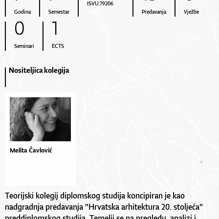
ISVU:79206
Godina
Semestar
Predavanja
Vježbe
0
1
Seminari
ECTS
Nositeljica kolegija
Melita Čavlović
Teorijski kolegij diplomskog studija koncipiran je kao
nadgradnja predavanja "Hrvatska arhitektura 20. stoljeća"
preddiplomskog studija. Temelji se na pregledu, analizi i