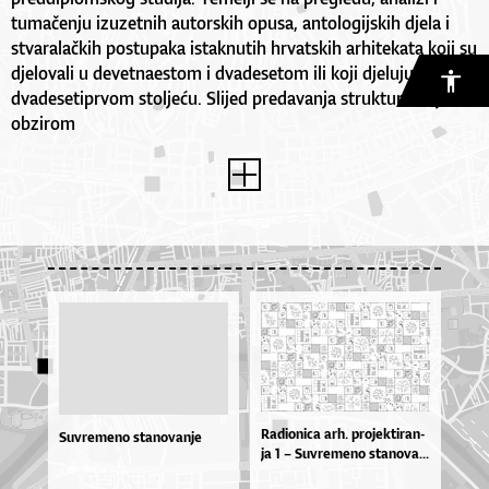
tumačenju izuzetnih autorskih opusa, antologijskih djela i
stvaralačkih postupaka istaknutih hrvatskih arhitekata koji su
djelovali u devetnaestom i dvadesetom ili koji djeluju u
dvadesetiprvom stoljeću. Slijed predavanja strukturiran je
obzirom
Ra­di­o­ni­ca ar­h. pro­jek­ti­ran­
Suvremeno stanovanje
ja 1 – Suv­re­me­no sta­no­va...