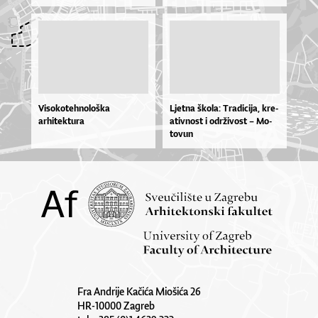
Visokotehnološka
Ljet­na ško­la: Tra­di­ci­ja, kre­
arhitektura
a­tiv­no­st i odr­ži­vo­st – Mo­
to­vun
Fra Andrije Kačića Miošića 26
HR-10000 Zagreb