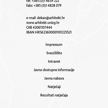
tel: +385 (0)1 4639 222
faks: +385 (0)1 4828 079
e-mail:
dekan@arhitekt.hr
www.arhitekt.unizg.hr
OIB 42061107444
IBAN HR5623600001101225521
Impressum
Sveučilište
Intranet
Javno dostupne informacije
Javna nabava
Natječaji
Rezultati natječaja