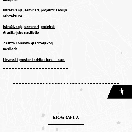
Istraživanja, seminari, projekti: Teorija
arhitekture
Istraživanja, seminari, projekti:
Graditeljsko naslijeđe
Zaštita i obnova graditeljskog
naslijeđa
Hrvatski prostor i arhitektura – Istra
BIOGRAFIJA