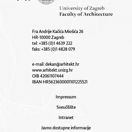
Fra Andrije Kačića Miošića 26
HR-10000 Zagreb
tel: +385 (0)1 4639 222
faks: +385 (0)1 4828 079
e-mail:
dekan@arhitekt.hr
www.arhitekt.unizg.hr
OIB 42061107444
IBAN HR5623600001101225521
Impressum
Sveučilište
Intranet
Javno dostupne informacije