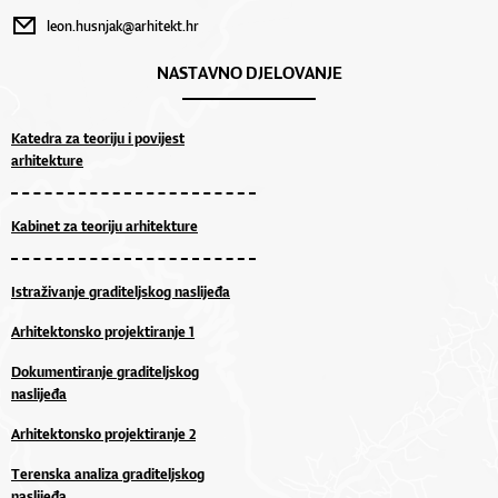
leon.husnjak@arhitekt.hr
NASTAVNO DJELOVANJE
Katedra za teoriju i povijest
arhitekture
Kabinet za teoriju arhitekture
Istraživanje graditeljskog naslijeđa
Arhitektonsko projektiranje 1
Dokumentiranje graditeljskog
naslijeđa
Arhitektonsko projektiranje 2
Terenska analiza graditeljskog
naslijeđa