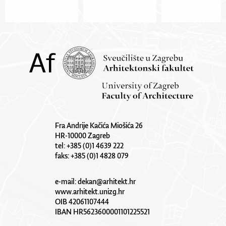
Fra Andrije Kačića Miošića 26
HR-10000 Zagreb
tel: +385 (0)1 4639 222
faks: +385 (0)1 4828 079
e-mail:
dekan@arhitekt.hr
www.arhitekt.unizg.hr
OIB 42061107444
IBAN HR5623600001101225521