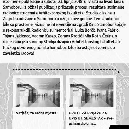
istoimene publikacije u subotu, 23. lipnja 2018. u 17 sati na livadi kina u
Samoboru. Izložba i publikacija prikazuju proces i rezultate istoimene
radionice studenata Arhitektonskog fakulteta i Studija dizajna u
Zagrebu održane u Samoboru u ožujku ove godine. Tema radionice
bile su prostorne i vizualne intervencije na zgradi Kina Samobor koja je
u rekonstrukciji. Radionicu su mentorirali Luka Borčić, Ivana Fabrio,
Tajana Jaklenec, Vedran Kasap, Zorana Protić i Mia Roth-Čerina, a
realizirana je u suradnji Studija dizajna i Arhitektonskog fakulteta te
Pučkog otvorenog učilišta Samobor. Izložba ostaje otvorena do
završetka radova!
Natječaj za radna mjesta
UPU­TE ZA PRI­JA­VU ZA
UPIS U I. SE­MES­TAR – sve­
u­či­liš­ni di­plo­ms...