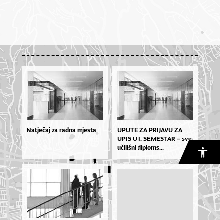
Natječaj za radna mjesta
UPU­TE ZA PRI­JA­VU ZA
UPIS U I. SE­MES­TAR – sve­
u­či­liš­ni di­plo­ms...