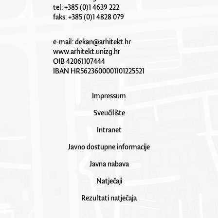
tel: +385 (0)1 4639 222
faks: +385 (0)1 4828 079
e-mail:
dekan@arhitekt.hr
www.arhitekt.unizg.hr
OIB 42061107444
IBAN HR5623600001101225521
Impressum
Sveučilište
Intranet
Javno dostupne informacije
Javna nabava
Natječaji
Rezultati natječaja