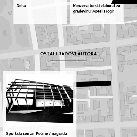
Delta
Kon­zer­va­tor­ski ela­bo­rat za
gra­đe­vi­nu: Mo­tel Tro­gir
OSTALI RADOVI AUTORA
Sportski centar Pećine / nagrada