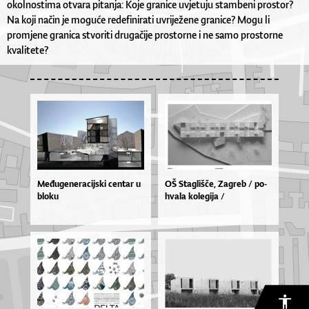
okolnostima otvara pitanja: Koje granice uvjetuju stambeni prostor?
Na koji način je moguće redefinirati uvriježene granice? Mogu li
promjene granica stvoriti drugačije prostorne i ne samo prostorne
kvalitete?
Međugeneracijski centar u
OŠ Sta­gliš­če, Za­greb / po­
bloku
hva­la ko­le­gi­ja /