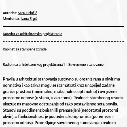
Autorica:
Sara Jurinčić
Mentorica:
Ivana Ergić
Katedra za arhitektonsko projektiranje
Kabinet za stambene zgrade
Radionica arhitektonskog projektiranja 1 – Suvremeno stanovanje
Pravila u arhitekturi stanovanja sustavno su organizirana u okvirima
normativa i kao takva mogu se razmatrati kroz unaprijed zadane
granice prostora (minimalno, maksimalno, optimalno) i uvriježene
prostorne odnose (u stanu, izvan stana). Realnost stambenog resursa
ukazuje na masovno odstupanje od tako postavljenog seta pravila.
Stanovi su poddimenzionirani ili prenaseljeni (nedostatni prostorni
okviri), a funkcionalnost je podređena kompromisu (poremećeni
prostorni odnosi). Promišljanje suvremenog stanovanja u realnim