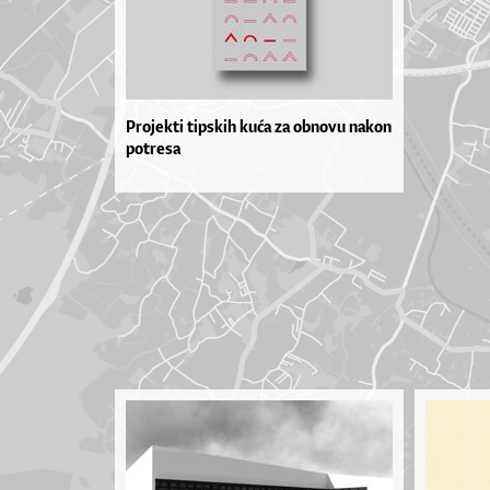
Projekti tipskih kuća za obnovu nakon
potresa