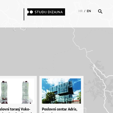
HR
/
EN
slov­ni to­ra­nj Vu­ko­
Poslovni centar Adris,