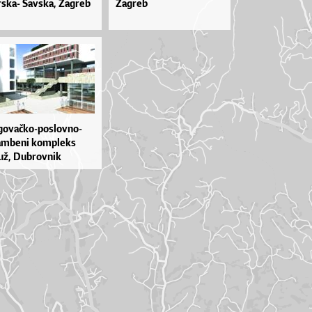
­ska- Sav­ska, Za­greb
Zagreb
go­va­čko­-po­slov­no­-
m­be­ni kom­ple­ks
ž, Du­brov­nik