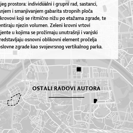
eg prostora: individualni i grupni rad, sastanci,
anjem i smanjivanjem gabarita stropnih ploča
 krovovi koji se ritmično nižu po etažama zgrade, te
entiraju njezin volumen. Zeleni krovni vrtovi
ente u kojima se prožimaju unutrašnji i vanjski
redstavljaju osnovni oblikovni element pročelja
oslovne zgrade kao svojevrsnog vertikalnog parka.
OSTALI RADOVI AUTORA