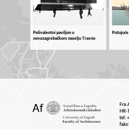
Polivalentni paviljon u
Putujuće
novozagrebačkom naselju Travno
Fra 
HR-
tel:
faks