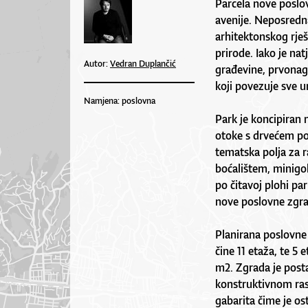
Parcela nove poslov
avenije. Neposredna
arhitektonskog rješe
prirode. Iako je na
Autor:
Vedran Duplančić
građevine, prvonagr
koji povezuje sve u
Namjena: poslovna
Park je koncipiran 
otoke s drvećem po
tematska polja za raz
boćalištem, minigol
po čitavoj plohi par
nove poslovne zgra
Planirana poslovn
čine 11 etaža, te 5
m2. Zgrada je pos
konstruktivnom rast
gabarita čime je o