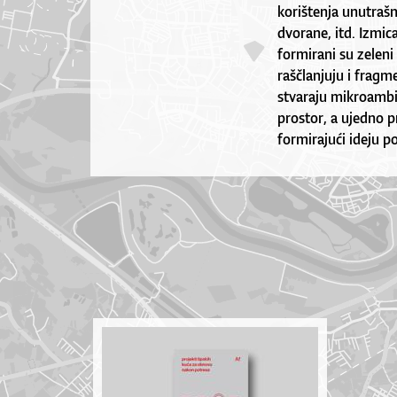
korištenja unutrašnj
dvorane, itd. Izmic
formirani su zeleni
raščlanjuju i fragm
stvaraju mikroambij
prostor, a ujedno p
formirajući ideju p