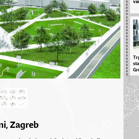
var
Tr­
sta
Gru
ni, Zagreb