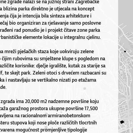
ne zgrade nalazi se na južnoj strani Zagrebačke
 blizina parka direktno je utjecala na koncept
nja čija je intencija bila sinteza arhitekture i
tječaj bio organiziran za rješavanje samo poslovne
ađeni rad ponudio je i projekt čitave zone parka
rbanističke elemente lokacije u integralnu cjelinu.
na mreži pješačkih staza koje uokviruju zelene
 čijim rubovima su smještene klupe s pogledom na
ličite korisnike: dječje igralište, kutak za starije sa
f, te skejt park. Zeleni otoci s drvećem razbacani su
ka i nastavljaju se vertikalno nizati po etažama
de.
e zgrada ima 20,000 m2 nadzemne površine koju
 etaža garažnog prostora ukupne površine 17,500
tavljena na racionalnom armiranobetonskom
eru stupova koji nose ploče različitih tlocrtnih
stvarena mogućnost promjenljive tipologije