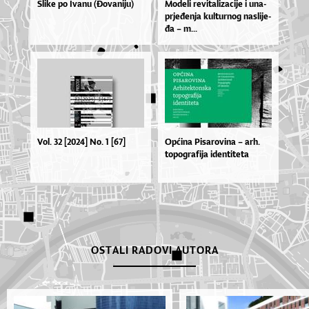
Slike po Ivanu (Đovaniju)
Mo­de­li re­vi­ta­li­za­ci­je i una­
pr­je­đen­ja kul­tur­nog na­sli­je­
đa – m...
Vol. 32 [2024] No. 1 [67]
Op­ći­na Pi­sa­ro­vi­na – ar­h.
to­po­gra­fi­ja iden­ti­te­ta
OSTALI RADOVI AUTORA