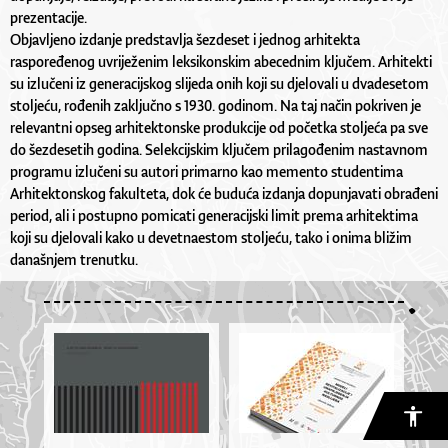
prezentacije.
Objavljeno izdanje predstavlja šezdeset i jednog arhitekta
raspoređenog uvriježenim leksikonskim abecednim ključem. Arhitekti
su izlučeni iz generacijskog slijeda onih koji su djelovali u dvadesetom
stoljeću, rođenih zaključno s 1930. godinom. Na taj način pokriven je
relevantni opseg arhitektonske produkcije od početka stoljeća pa sve
do šezdesetih godina. Selekcijskim ključem prilagođenim nastavnom
programu izlučeni su autori primarno kao memento studentima
Arhitektonskog fakulteta, dok će buduća izdanja dopunjavati obrađeni
period, ali i postupno pomicati generacijski limit prema arhitektima
koji su djelovali kako u devetnaestom stoljeću, tako i onima bližim
današnjem trenutku.