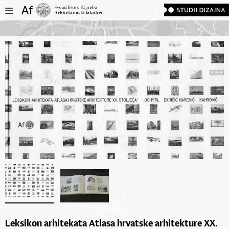
Leksikon arhitekata Atlasa hrvatske arhitekture XX.