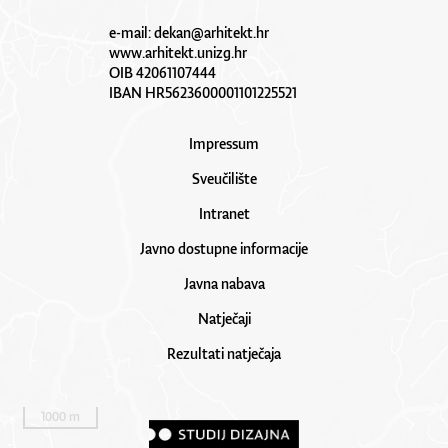
e-mail:
dekan@arhitekt.hr
www.arhitekt.unizg.hr
OIB 42061107444
IBAN HR5623600001101225521
Impressum
Sveučilište
Intranet
Javno dostupne informacije
Javna nabava
Natječaji
Rezultati natječaja
1000 m