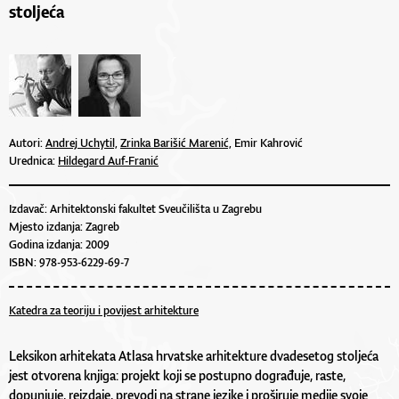
stoljeća
Autori:
Andrej Uchytil,
Zrinka Barišić Marenić,
Emir Kahrović
Urednica:
Hildegard Auf-Franić
Izdavač: Arhitektonski fakultet Sveučilišta u Zagrebu
Mjesto izdanja: Zagreb
Godina izdanja: 2009
ISBN: 978-953-6229-69-7
Katedra za teoriju i povijest arhitekture
Leksikon arhitekata Atlasa hrvatske arhitekture dvadesetog stoljeća
jest otvorena knjiga: projekt koji se postupno dograđuje, raste,
dopunjuje, reizdaje, prevodi na strane jezike i proširuje medije svoje