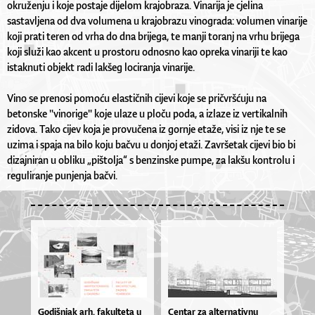
okruženju i koje postaje dijelom krajobraza. Vinarija je cjelina
sastavljena od dva volumena u krajobrazu vinograda: volumen vinarije
koji prati teren od vrha do dna brijega, te manji toranj na vrhu brijega
koji služi kao akcent u prostoru odnosno kao opreka vinariji te kao
istaknuti objekt radi lakšeg lociranja vinarije.
Vino se prenosi pomoću elastičnih cijevi koje se pričvršćuju na
betonske "vinorige" koje ulaze u ploču poda, a izlaze iz vertikalnih
zidova. Tako cijev koja je provučena iz gornje etaže, visi iz nje te se
uzima i spaja na bilo koju bačvu u donjoj etaži. Završetak cijevi bio bi
dizajniran u obliku „pištolja“ s benzinske pumpe, za lakšu kontrolu i
reguliranje punjenja bačvi.
Go­diš­njak ar­h. fa­kul­te­ta u
Centar za alternativnu