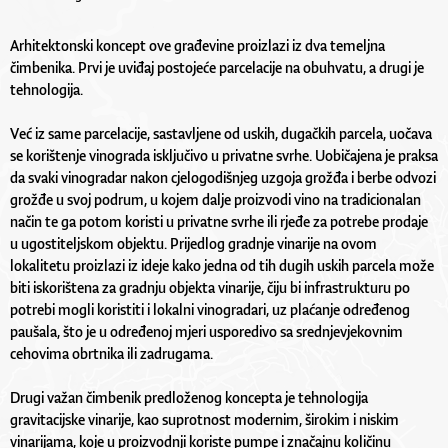
Arhitektonski koncept ove građevine proizlazi iz dva temeljna
čimbenika. Prvi je uviđaj postojeće parcelacije na obuhvatu, a drugi je
tehnologija.
Već iz same parcelacije, sastavljene od uskih, dugačkih parcela, uočava
se korištenje vinograda isključivo u privatne svrhe. Uobičajena je praksa
da svaki vinogradar nakon cjelogodišnjeg uzgoja grožđa i berbe odvozi
grožđe u svoj podrum, u kojem dalje proizvodi vino na tradicionalan
način te ga potom koristi u privatne svrhe ili rjeđe za potrebe prodaje
u ugostiteljskom objektu. Prijedlog gradnje vinarije na ovom
lokalitetu proizlazi iz ideje kako jedna od tih dugih uskih parcela može
biti iskorištena za gradnju objekta vinarije, čiju bi infrastrukturu po
potrebi mogli koristiti i lokalni vinogradari, uz plaćanje određenog
paušala, što je u određenoj mjeri usporedivo sa srednjevjekovnim
cehovima obrtnika ili zadrugama.
Drugi važan čimbenik predloženog koncepta je tehnologija
gravitacijske vinarije, kao suprotnost modernim, širokim i niskim
vinarijama, koje u proizvodnji koriste pumpe i značajnu količinu