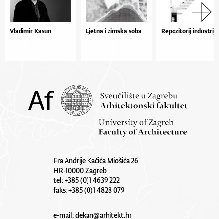
Vladimir Kasun
Ljetna i zimska soba
Repozitorij industrije
Fra Andrije Kačića Miošića 26
HR-10000 Zagreb
tel: +385 (0)1 4639 222
faks: +385 (0)1 4828 079
e-mail:
dekan@arhitekt.hr