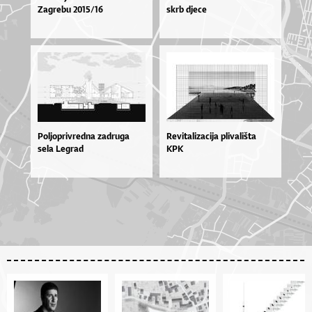
Za­gre­bu 2015/16
skrb djece
Poljoprivredna zadruga
Revitalizacija plivališta
sela Legrad
KPK