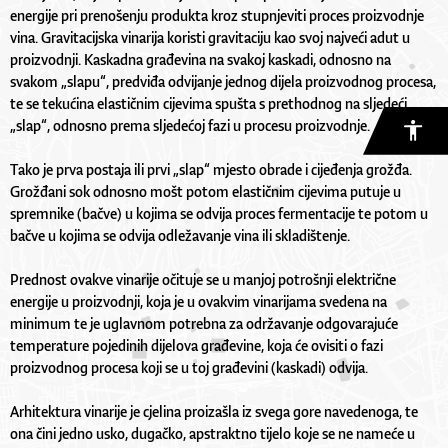
energije pri prenošenju produkta kroz stupnjeviti proces proizvodnje
vina. Gravitacijska vinarija koristi gravitaciju kao svoj najveći adut u
proizvodnji. Kaskadna građevina na svakoj kaskadi, odnosno na
svakom „slapu“, predviđa odvijanje jednog dijela proizvodnog procesa,
te se tekućina elastičnim cijevima spušta s prethodnog na sljedeći
„slap“, odnosno prema sljedećoj fazi u procesu proizvodnje.
Tako je prva postaja ili prvi „slap“ mjesto obrade i cijeđenja grožđa.
Grožđani sok odnosno mošt potom elastičnim cijevima putuje u
spremnike (bačve) u kojima se odvija proces fermentacije te potom u
bačve u kojima se odvija odležavanje vina ili skladištenje.
Prednost ovakve vinarije očituje se u manjoj potrošnji električne
energije u proizvodnji, koja je u ovakvim vinarijama svedena na
minimum te je uglavnom potrebna za održavanje odgovarajuće
temperature pojedinih dijelova građevine, koja će ovisiti o fazi
proizvodnog procesa koji se u toj građevini (kaskadi) odvija.
Arhitektura vinarije je cjelina proizašla iz svega gore navedenoga, te
ona čini jedno usko, dugačko, apstraktno tijelo koje se ne nameće u