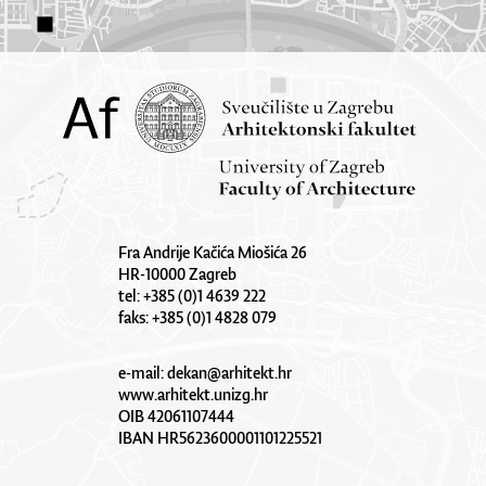
Fra Andrije Kačića Miošića 26
HR-10000 Zagreb
tel: +385 (0)1 4639 222
faks: +385 (0)1 4828 079
e-mail:
dekan@arhitekt.hr
www.arhitekt.unizg.hr
OIB 42061107444
IBAN HR5623600001101225521