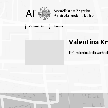
O fakultetu
Alumni
Valentina Kr
valentina.krekic@arhite