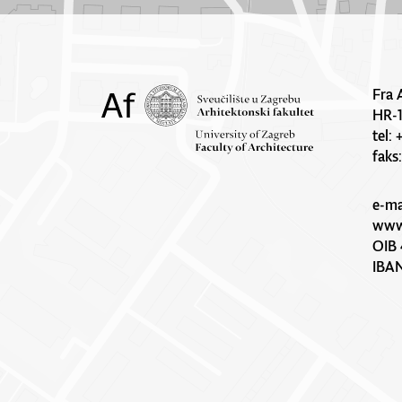
Fra 
HR-
tel:
faks
e-ma
www.
OIB 
IBA