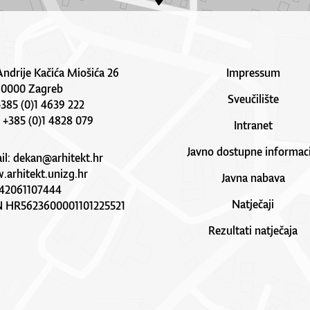
Andrije Kačića Miošića 26
Impressum
10000 Zagreb
Sveučilište
 +385 (0)1 4639 222
: +385 (0)1 4828 079
Intranet
Javno dostupne informaci
il:
dekan@arhitekt.hr
arhitekt.unizg.hr
Javna nabava
42061107444
Natječaji
N HR5623600001101225521
Rezultati natječaja