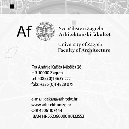
Fra Andrije Kačića Miošića 26
HR-10000 Zagreb
tel: +385 (0)1 4639 222
faks: +385 (0)1 4828 079
e-mail:
dekan@arhitekt.hr
www.arhitekt.unizg.hr
OIB 42061107444
IBAN HR5623600001101225521