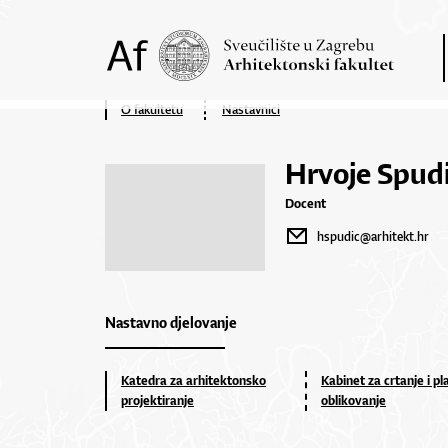
O fakultetu
Nastavnici
Hrvoje Spud
Docent
hspudic@arhitekt.hr
Nastavno djelovanje
Katedra za arhitektonsko
Kabinet za crtanje i pl
projektiranje
oblikovanje