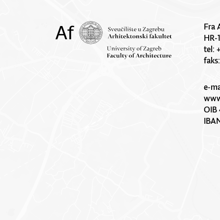
Fra 
HR-
tel:
faks
e-ma
www.
OIB 
IBA