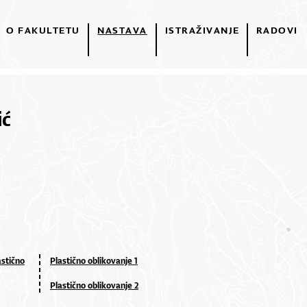
O FAKULTETU
NASTAVA
ISTRAŽIVANJE
RADOVI
ić
astično
Plastično oblikovanje 1
Plastično oblikovanje 2