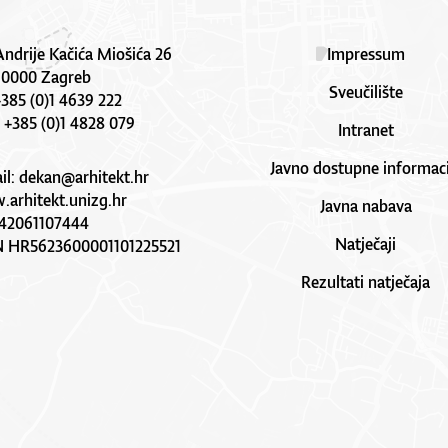
Andrije Kačića Miošića 26
Impressum
10000 Zagreb
Sveučilište
 +385 (0)1 4639 222
: +385 (0)1 4828 079
Intranet
Javno dostupne informaci
il:
dekan@arhitekt.hr
arhitekt.unizg.hr
Javna nabava
42061107444
Natječaji
N HR5623600001101225521
Rezultati natječaja